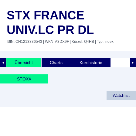
STX FRANCE
UNIV.LC PR DL
ISIN: CH1213336543
| WKN: A3DX9F
| Kürzel: Q4HB
| Typ: Index
Übersicht
Charts
Kurshistorie
◄
►
STOXX
Watchlist