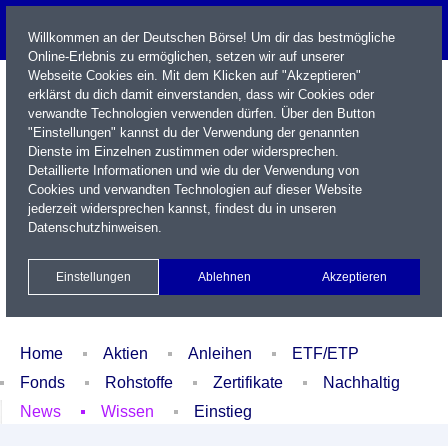
Willkommen an der Deutschen Börse! Um dir das bestmögliche
Online-Erlebnis zu ermöglichen, setzen wir auf unserer
Webseite Cookies ein. Mit dem Klicken auf "Akzeptieren"
erklärst du dich damit einverstanden, dass wir Cookies oder
verwandte Technologien verwenden dürfen. Über den Button
"Einstellungen" kannst du der Verwendung der genannten
Dienste im Einzelnen zustimmen oder widersprechen.
Detaillierte Informationen und wie du der Verwendung von
Cookies und verwandten Technologien auf dieser Website
Name / WKN / ISIN / Kürzel
jederzeit widersprechen kannst, findest du in unseren
Datenschutzhinweisen
.
Newsletter
Kontakt
English
Einstellungen
Ablehnen
Akzeptieren
Xetra Realtime
Watchlist
Portfolio
Login
Home
Aktien
Anleihen
ETF/ETP
Fonds
Rohstoffe
Zertifikate
Nachhaltig
News
Wissen
Einstieg