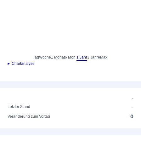
Tag
Woche
1 Monat
6 Mon.
1 Jahr
3 Jahre
Max.
► Chartanalyse
-
-
Letzter Stand
0
Veränderung zum Vortag