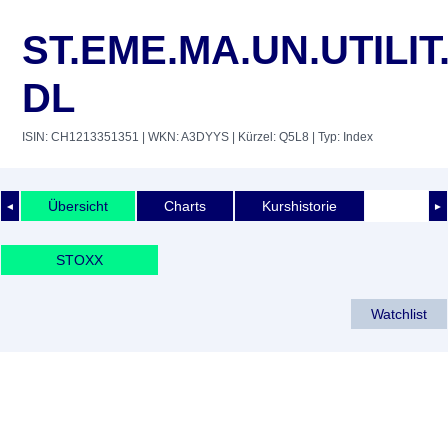
ST.EME.MA.UN.UTILIT
DL
ISIN: CH1213351351
| WKN: A3DYYS
| Kürzel: Q5L8
| Typ: Index
Übersicht
Charts
Kurshistorie
◄
►
STOXX
Watchlist