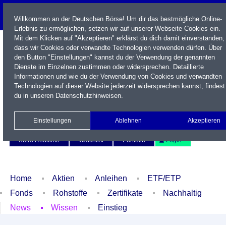
Willkommen an der Deutschen Börse! Um dir das bestmögliche Online-
Erlebnis zu ermöglichen, setzen wir auf unserer Webseite Cookies ein.
Mit dem Klicken auf "Akzeptieren" erklärst du dich damit einverstanden,
dass wir Cookies oder verwandte Technologien verwenden dürfen. Über
den Button "Einstellungen" kannst du der Verwendung der genannten
Dienste im Einzelnen zustimmen oder widersprechen. Detaillierte
Informationen und wie du der Verwendung von Cookies und verwandten
Technologien auf dieser Website jederzeit widersprechen kannst, findest
du in unseren
Datenschutzhinweisen
.
Name / WKN / ISIN / Kürzel
Einstellungen
Ablehnen
Akzeptieren
Newsletter
Kontakt
English
Xetra Realtime
Watchlist
Portfolio
Login
Home
Aktien
Anleihen
ETF/ETP
Fonds
Rohstoffe
Zertifikate
Nachhaltig
News
Wissen
Einstieg