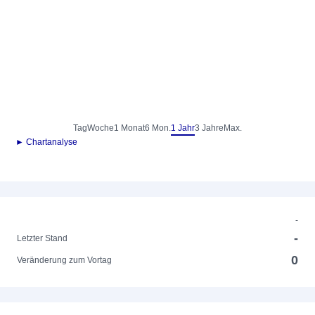
Tag
Woche
1 Monat
6 Mon.
1 Jahr
3 Jahre
Max.
► Chartanalyse
-
-
Letzter Stand
0
Veränderung zum Vortag