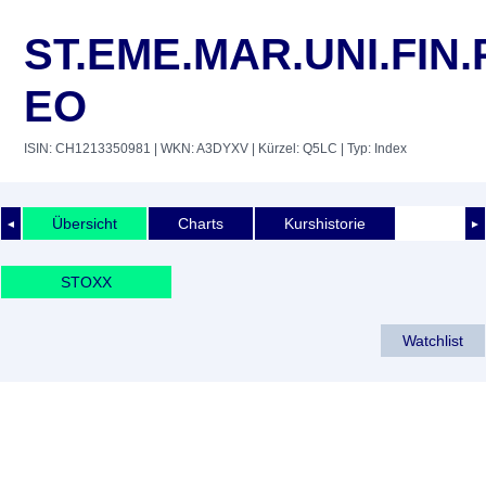
ST.EME.MAR.UNI.FIN.
EO
ISIN: CH1213350981
| WKN: A3DYXV
| Kürzel: Q5LC
| Typ: Index
Übersicht
Charts
Kurshistorie
◄
►
STOXX
Watchlist