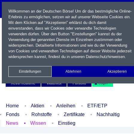
Willkommen an der Deutschen Börse! Um dir das bestmögliche Online-
Erlebnis zu ermöglichen, setzen wir auf unserer Webseite Cookies ein.
Mit dem Klicken auf "Akzeptieren" erklärst du dich damit
einverstanden, dass wir Cookies oder verwandte Technologien
verwenden dürfen. Über den Button "Einstellungen" kannst du der
Verwendung der genannten Dienste im Einzelnen zustimmen oder
widersprechen. Detaillierte Informationen und wie du der Verwendung
von Cookies und verwandten Technologien auf dieser Website jederzeit
widersprechen kannst, findest du in unseren
Datenschutzhinweisen
.
Name / WKN / ISIN / Kürzel
Einstellungen
Ablehnen
Akzeptieren
Newsletter
Kontakt
English
Xetra Realtime
Watchlist
Portfolio
Login
Home
Aktien
Anleihen
ETF/ETP
Fonds
Rohstoffe
Zertifikate
Nachhaltig
News
Wissen
Einstieg