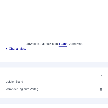
Tag
Woche
1 Monat
6 Mon.
1 Jahr
3 Jahre
Max.
► Chartanalyse
-
-
Letzter Stand
0
Veränderung zum Vortag