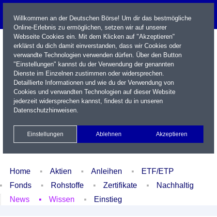
Willkommen an der Deutschen Börse! Um dir das bestmögliche
Online-Erlebnis zu ermöglichen, setzen wir auf unserer
Webseite Cookies ein. Mit dem Klicken auf "Akzeptieren"
erklärst du dich damit einverstanden, dass wir Cookies oder
verwandte Technologien verwenden dürfen. Über den Button
"Einstellungen" kannst du der Verwendung der genannten
Dienste im Einzelnen zustimmen oder widersprechen.
Detaillierte Informationen und wie du der Verwendung von
Cookies und verwandten Technologien auf dieser Website
Name / WKN / ISIN / Kürzel
jederzeit widersprechen kannst, findest du in unseren
Datenschutzhinweisen
.
Newsletter
Kontakt
English
Einstellungen
Ablehnen
Akzeptieren
Xetra Realtime
Watchlist
Portfolio
Login
Home
Aktien
Anleihen
ETF/ETP
Fonds
Rohstoffe
Zertifikate
Nachhaltig
News
Wissen
Einstieg