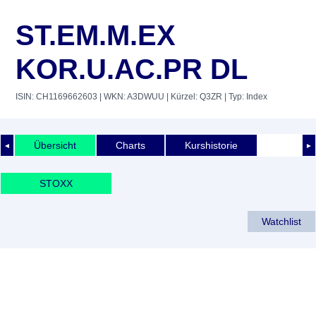
ST.EM.M.EX
KOR.U.AC.PR DL
ISIN: CH1169662603
| WKN: A3DWUU
| Kürzel: Q3ZR
| Typ: Index
Übersicht
Charts
Kurshistorie
◄
►
STOXX
Watchlist