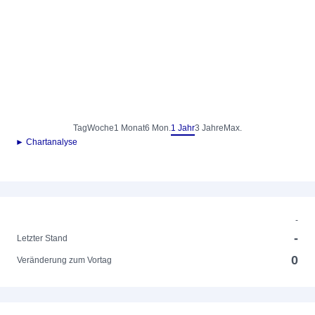
Tag
Woche
1 Monat
6 Mon.
1 Jahr
3 Jahre
Max.
► Chartanalyse
-
-
Letzter Stand
0
Veränderung zum Vortag