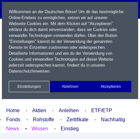
Willkommen an der Deutschen Börse! Um dir das bestmögliche
Online-Erlebnis zu ermöglichen, setzen wir auf unserer
Webseite Cookies ein. Mit dem Klicken auf "Akzeptieren"
erklärst du dich damit einverstanden, dass wir Cookies oder
verwandte Technologien verwenden dürfen. Über den Button
"Einstellungen" kannst du der Verwendung der genannten
Dienste im Einzelnen zustimmen oder widersprechen.
Detaillierte Informationen und wie du der Verwendung von
Cookies und verwandten Technologien auf dieser Website
Name / WKN / ISIN / Kürzel
jederzeit widersprechen kannst, findest du in unseren
Datenschutzhinweisen
.
Newsletter
Kontakt
English
Einstellungen
Ablehnen
Akzeptieren
Xetra Realtime
Watchlist
Portfolio
Login
Home
Aktien
Anleihen
ETF/ETP
Fonds
Rohstoffe
Zertifikate
Nachhaltig
News
Wissen
Einstieg