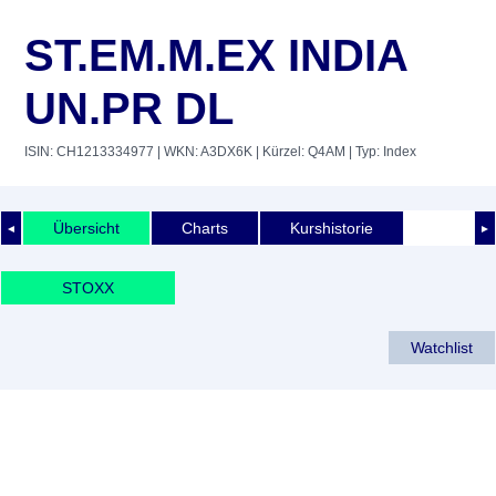
ST.EM.M.EX INDIA
UN.PR DL
ISIN: CH1213334977
| WKN: A3DX6K
| Kürzel: Q4AM
| Typ: Index
Übersicht
Charts
Kurshistorie
◄
►
STOXX
Watchlist