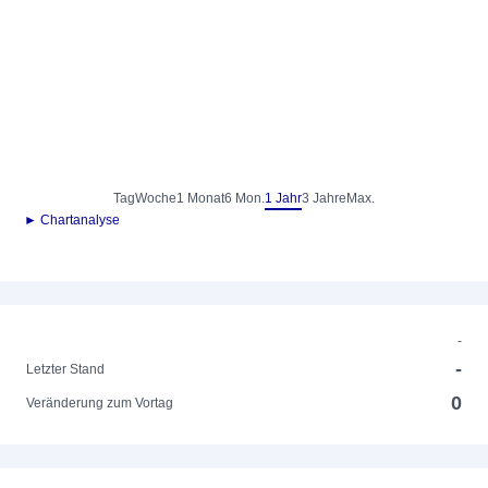
Tag
Woche
1 Monat
6 Mon.
1 Jahr
3 Jahre
Max.
► Chartanalyse
-
-
Letzter Stand
0
Veränderung zum Vortag