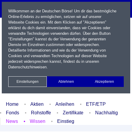
Willkommen an der Deutschen Börse! Um dir das bestmögliche
Online-Erlebnis zu ermöglichen, setzen wir auf unserer
Webseite Cookies ein. Mit dem Klicken auf "Akzeptieren"
erklärst du dich damit einverstanden, dass wir Cookies oder
verwandte Technologien verwenden dürfen. Über den Button
"Einstellungen" kannst du der Verwendung der genannten
Dienste im Einzelnen zustimmen oder widersprechen.
Detaillierte Informationen und wie du der Verwendung von
Cookies und verwandten Technologien auf dieser Website
Name / WKN / ISIN / Kürzel
jederzeit widersprechen kannst, findest du in unseren
Datenschutzhinweisen
.
Newsletter
Kontakt
English
Einstellungen
Ablehnen
Akzeptieren
Xetra Realtime
Watchlist
Portfolio
Login
Home
Aktien
Anleihen
ETF/ETP
Fonds
Rohstoffe
Zertifikate
Nachhaltig
News
Wissen
Einstieg