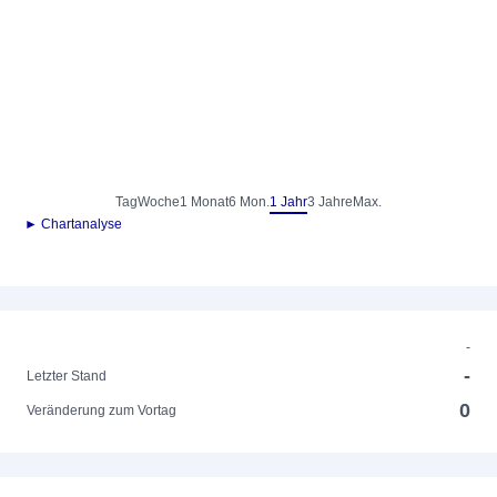
Tag
Woche
1 Monat
6 Mon.
1 Jahr
3 Jahre
Max.
► Chartanalyse
-
-
Letzter Stand
0
Veränderung zum Vortag