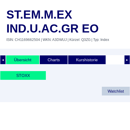
ST.EM.M.EX
IND.U.AC.GR EO
ISIN: CH1169662504
| WKN: A3DWUJ
| Kürzel: Q3ZG
| Typ: Index
Übersicht
Charts
Kurshistorie
◄
►
STOXX
Watchlist