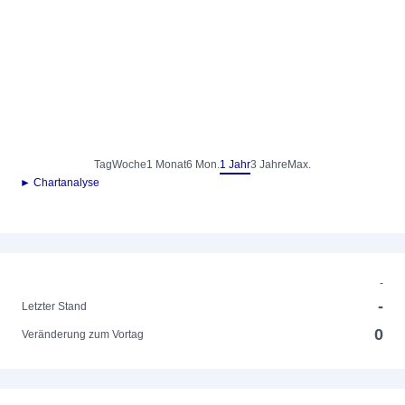
Tag
Woche
1 Monat
6 Mon.
1 Jahr
3 Jahre
Max.
► Chartanalyse
-
-
Letzter Stand
0
Veränderung zum Vortag