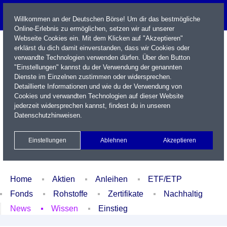
Willkommen an der Deutschen Börse! Um dir das bestmögliche
Online-Erlebnis zu ermöglichen, setzen wir auf unserer
Webseite Cookies ein. Mit dem Klicken auf "Akzeptieren"
erklärst du dich damit einverstanden, dass wir Cookies oder
verwandte Technologien verwenden dürfen. Über den Button
"Einstellungen" kannst du der Verwendung der genannten
Dienste im Einzelnen zustimmen oder widersprechen.
Detaillierte Informationen und wie du der Verwendung von
Cookies und verwandten Technologien auf dieser Website
Name / WKN / ISIN / Kürzel
jederzeit widersprechen kannst, findest du in unseren
Datenschutzhinweisen
.
Newsletter
Kontakt
English
Einstellungen
Ablehnen
Akzeptieren
Xetra Realtime
Watchlist
Portfolio
Login
Home
Aktien
Anleihen
ETF/ETP
Fonds
Rohstoffe
Zertifikate
Nachhaltig
News
Wissen
Einstieg