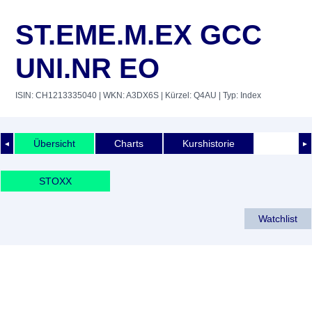
ST.EME.M.EX GCC
UNI.NR EO
ISIN: CH1213335040
| WKN: A3DX6S
| Kürzel: Q4AU
| Typ: Index
Übersicht
Charts
Kurshistorie
◄
►
STOXX
Watchlist