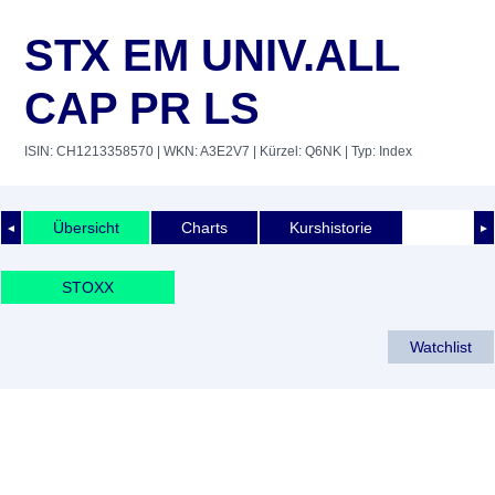
STX EM UNIV.ALL
CAP PR LS
ISIN: CH1213358570
| WKN: A3E2V7
| Kürzel: Q6NK
| Typ: Index
Übersicht
Charts
Kurshistorie
◄
►
STOXX
Watchlist