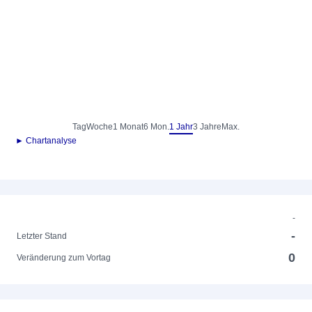
Tag
Woche
1 Monat
6 Mon.
1 Jahr
3 Jahre
Max.
► Chartanalyse
-
-
Letzter Stand
0
Veränderung zum Vortag