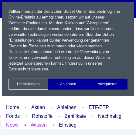
Willkommen an der Deutschen Börse! Um dir das bestmögliche
Online-Erlebnis zu ermöglichen, setzen wir auf unserer
Webseite Cookies ein. Mit dem Klicken auf "Akzeptieren"
erklärst du dich damit einverstanden, dass wir Cookies oder
verwandte Technologien verwenden dürfen. Über den Button
"Einstellungen" kannst du der Verwendung der genannten
Dienste im Einzelnen zustimmen oder widersprechen.
Detaillierte Informationen und wie du der Verwendung von
Cookies und verwandten Technologien auf dieser Website
Name / WKN / ISIN / Kürzel
jederzeit widersprechen kannst, findest du in unseren
Datenschutzhinweisen
.
Newsletter
Kontakt
English
Einstellungen
Ablehnen
Akzeptieren
Xetra Realtime
Watchlist
Portfolio
Login
Home
Aktien
Anleihen
ETF/ETP
Fonds
Rohstoffe
Zertifikate
Nachhaltig
News
Wissen
Einstieg