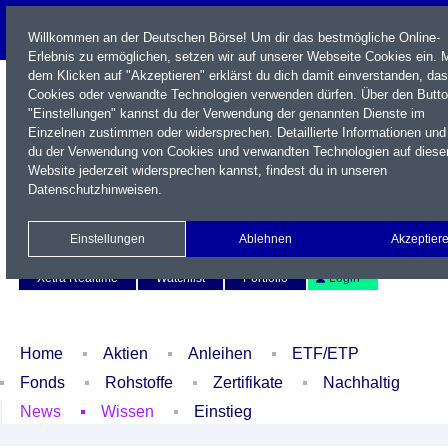
Willkommen an der Deutschen Börse! Um dir das bestmögliche Online-
Erlebnis zu ermöglichen, setzen wir auf unserer Webseite Cookies ein. M
dem Klicken auf "Akzeptieren" erklärst du dich damit einverstanden, das
Cookies oder verwandte Technologien verwenden dürfen. Über den Butt
"Einstellungen" kannst du der Verwendung der genannten Dienste im
Einzelnen zustimmen oder widersprechen. Detaillierte Informationen und
du der Verwendung von Cookies und verwandten Technologien auf diese
Website jederzeit widersprechen kannst, findest du in unseren
Datenschutzhinweisen
.
Name / WKN / ISIN / Kürzel
Einstellungen
Ablehnen
Akzeptier
Newsletter
Kontakt
English
Xetra Realtime
Watchlist
Portfolio
Login
Home
Aktien
Anleihen
ETF/ETP
Fonds
Rohstoffe
Zertifikate
Nachhaltig
News
Wissen
Einstieg