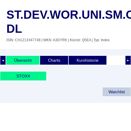
ST.DEV.WOR.UNI.SM.
DL
ISIN: CH1213347748
| WKN: A3DYRK
| Kürzel: Q5EA
| Typ: Index
Übersicht
Charts
Kurshistorie
◄
►
STOXX
Watchlist