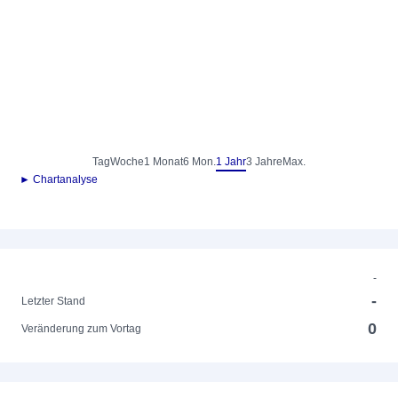
Tag
Woche
1 Monat
6 Mon.
1 Jahr
3 Jahre
Max.
► Chartanalyse
-
-
Letzter Stand
0
Veränderung zum Vortag