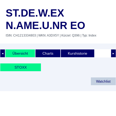
ST.DE.W.EX
N.AME.U.NR EO
ISIN: CH1213334803
| WKN: A3DX5Y
| Kürzel: Q396
| Typ: Index
Übersicht
Charts
Kurshistorie
◄
►
STOXX
Watchlist