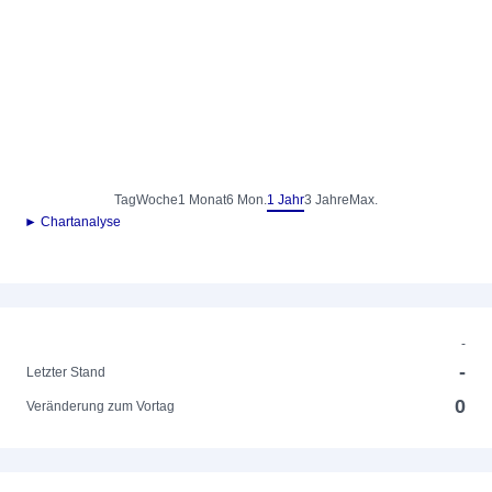
Tag
Woche
1 Monat
6 Mon.
1 Jahr
3 Jahre
Max.
► Chartanalyse
-
-
Letzter Stand
0
Veränderung zum Vortag