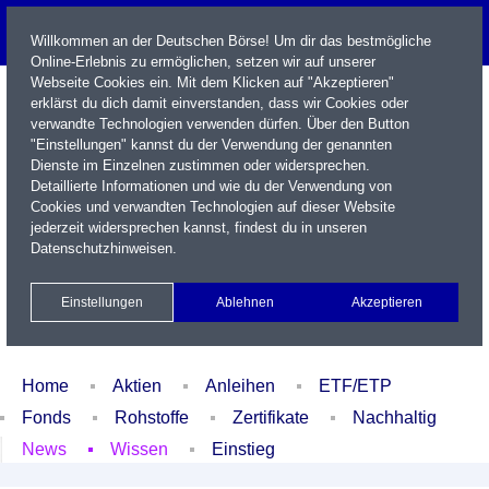
Willkommen an der Deutschen Börse! Um dir das bestmögliche
Online-Erlebnis zu ermöglichen, setzen wir auf unserer
Webseite Cookies ein. Mit dem Klicken auf "Akzeptieren"
erklärst du dich damit einverstanden, dass wir Cookies oder
verwandte Technologien verwenden dürfen. Über den Button
"Einstellungen" kannst du der Verwendung der genannten
Dienste im Einzelnen zustimmen oder widersprechen.
Detaillierte Informationen und wie du der Verwendung von
Cookies und verwandten Technologien auf dieser Website
Name / WKN / ISIN / Kürzel
jederzeit widersprechen kannst, findest du in unseren
Datenschutzhinweisen
.
Newsletter
Kontakt
English
Einstellungen
Ablehnen
Akzeptieren
Xetra Realtime
Watchlist
Portfolio
Login
Home
Aktien
Anleihen
ETF/ETP
Fonds
Rohstoffe
Zertifikate
Nachhaltig
News
Wissen
Einstieg