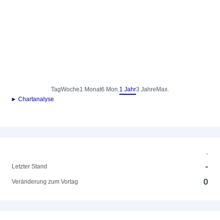
Tag
Woche
1 Monat
6 Mon.
1 Jahr
3 Jahre
Max.
► Chartanalyse
-
-
Letzter Stand
0
Veränderung zum Vortag