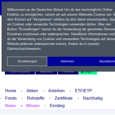
Willkommen an der Deutschen Börse! Um dir das bestmögliche Online-
Erlebnis zu ermöglichen, setzen wir auf unserer Webseite Cookies ein. M
dem Klicken auf "Akzeptieren" erklärst du dich damit einverstanden, da
wir Cookies oder verwandte Technologien verwenden dürfen. Über den
Button "Einstellungen" kannst du der Verwendung der genannten Dienst
Einzelnen zustimmen oder widersprechen. Detaillierte Informationen und
du der Verwendung von Cookies und verwandten Technologien auf diese
Website jederzeit widersprechen kannst, findest du in unseren
Datenschutzhinweisen
.
Name / WKN / ISIN / Kürzel
Einstellungen
Ablehnen
Akzeptiere
Newsletter
Kontakt
English
Xetra Realtime
Watchlist
Portfolio
Login
Home
Aktien
Anleihen
ETF/ETP
Fonds
Rohstoffe
Zertifikate
Nachhaltig
News
Wissen
Einstieg