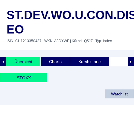
ST.DEV.WO.U.CON.DI
EO
ISIN: CH1213350437
| WKN: A3DYWF
| Kürzel: Q5JZ
| Typ: Index
Übersicht
Charts
Kurshistorie
◄
►
STOXX
Watchlist