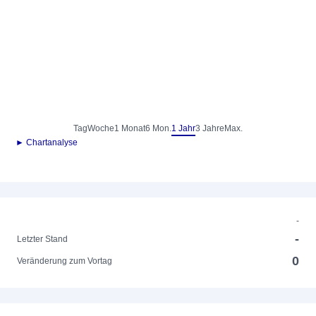
Tag
Woche
1 Monat
6 Mon.
1 Jahr
3 Jahre
Max.
► Chartanalyse
-
-
Letzter Stand
0
Veränderung zum Vortag