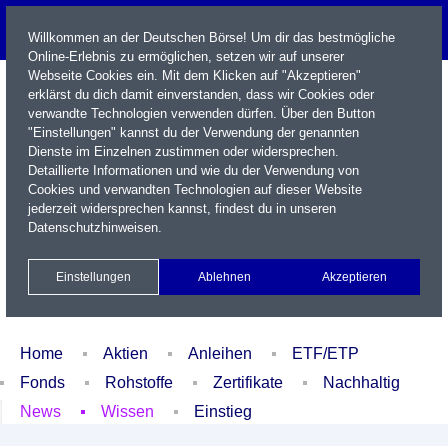
Willkommen an der Deutschen Börse! Um dir das bestmögliche
Online-Erlebnis zu ermöglichen, setzen wir auf unserer
Webseite Cookies ein. Mit dem Klicken auf "Akzeptieren"
erklärst du dich damit einverstanden, dass wir Cookies oder
verwandte Technologien verwenden dürfen. Über den Button
"Einstellungen" kannst du der Verwendung der genannten
Dienste im Einzelnen zustimmen oder widersprechen.
Detaillierte Informationen und wie du der Verwendung von
Cookies und verwandten Technologien auf dieser Website
Name / WKN / ISIN / Kürzel
jederzeit widersprechen kannst, findest du in unseren
Datenschutzhinweisen
.
Newsletter
Kontakt
English
Einstellungen
Ablehnen
Akzeptieren
Xetra Realtime
Watchlist
Portfolio
Login
Home
Aktien
Anleihen
ETF/ETP
Fonds
Rohstoffe
Zertifikate
Nachhaltig
News
Wissen
Einstieg