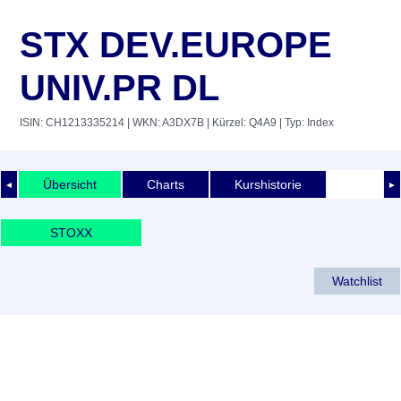
STX DEV.EUROPE
UNIV.PR DL
ISIN: CH1213335214
| WKN: A3DX7B
| Kürzel: Q4A9
| Typ: Index
Übersicht
Charts
Kurshistorie
◄
►
STOXX
Watchlist