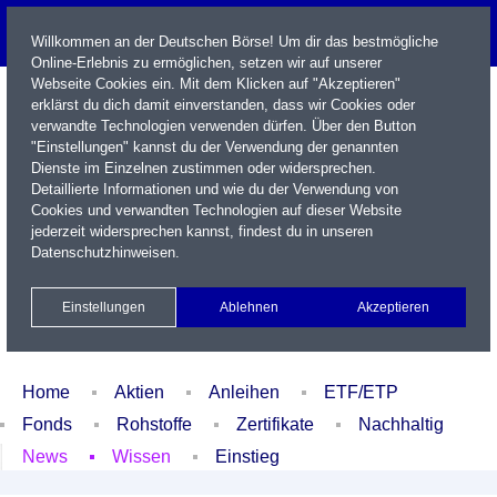
Willkommen an der Deutschen Börse! Um dir das bestmögliche
Online-Erlebnis zu ermöglichen, setzen wir auf unserer
Webseite Cookies ein. Mit dem Klicken auf "Akzeptieren"
erklärst du dich damit einverstanden, dass wir Cookies oder
verwandte Technologien verwenden dürfen. Über den Button
"Einstellungen" kannst du der Verwendung der genannten
Dienste im Einzelnen zustimmen oder widersprechen.
Detaillierte Informationen und wie du der Verwendung von
Cookies und verwandten Technologien auf dieser Website
Name / WKN / ISIN / Kürzel
jederzeit widersprechen kannst, findest du in unseren
Datenschutzhinweisen
.
Newsletter
Kontakt
English
Einstellungen
Ablehnen
Akzeptieren
Xetra Realtime
Watchlist
Portfolio
Login
Home
Aktien
Anleihen
ETF/ETP
Fonds
Rohstoffe
Zertifikate
Nachhaltig
News
Wissen
Einstieg