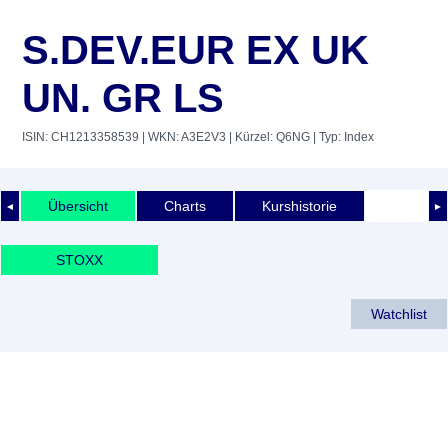
S.DEV.EUR EX UK
UN. GR LS
ISIN: CH1213358539
| WKN: A3E2V3
| Kürzel: Q6NG
| Typ: Index
Übersicht
Charts
Kurshistorie
◄
►
STOXX
Watchlist