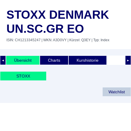
STOXX DENMARK
UN.SC.GR EO
ISIN: CH1213345247
| WKN: A3D0VY
| Kürzel: Q3EY
| Typ: Index
Übersicht
Charts
Kurshistorie
◄
►
STOXX
Watchlist