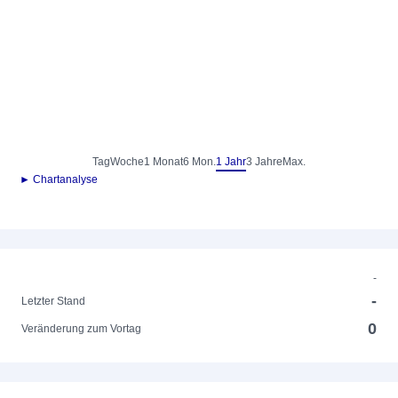
Tag
Woche
1 Monat
6 Mon.
1 Jahr
3 Jahre
Max.
► Chartanalyse
-
-
Letzter Stand
0
Veränderung zum Vortag