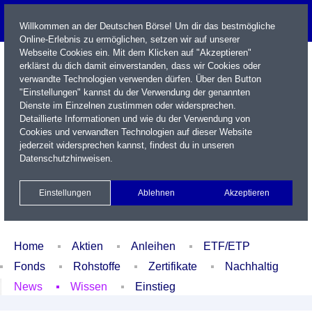
Willkommen an der Deutschen Börse! Um dir das bestmögliche
Online-Erlebnis zu ermöglichen, setzen wir auf unserer
Webseite Cookies ein. Mit dem Klicken auf "Akzeptieren"
erklärst du dich damit einverstanden, dass wir Cookies oder
verwandte Technologien verwenden dürfen. Über den Button
"Einstellungen" kannst du der Verwendung der genannten
Dienste im Einzelnen zustimmen oder widersprechen.
Detaillierte Informationen und wie du der Verwendung von
Cookies und verwandten Technologien auf dieser Website
Name / WKN / ISIN / Kürzel
jederzeit widersprechen kannst, findest du in unseren
Datenschutzhinweisen
.
Newsletter
Kontakt
English
Einstellungen
Ablehnen
Akzeptieren
Xetra Realtime
Watchlist
Portfolio
Login
Home
Aktien
Anleihen
ETF/ETP
Fonds
Rohstoffe
Zertifikate
Nachhaltig
News
Wissen
Einstieg