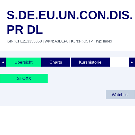
S.DE.EU.UN.CON.DIS.
PR DL
ISIN: CH1213353068
| WKN: A3D1P0
| Kürzel: Q5TP
| Typ: Index
Übersicht
Charts
Kurshistorie
◄
►
STOXX
Watchlist