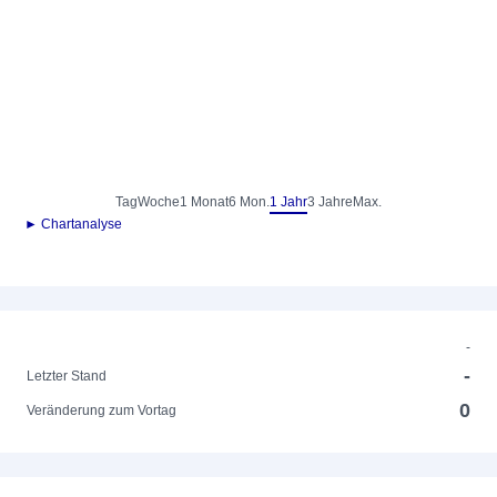
Tag
Woche
1 Monat
6 Mon.
1 Jahr
3 Jahre
Max.
► Chartanalyse
-
-
Letzter Stand
0
Veränderung zum Vortag