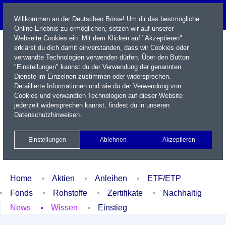
Willkommen an der Deutschen Börse! Um dir das bestmögliche
Online-Erlebnis zu ermöglichen, setzen wir auf unserer
Webseite Cookies ein. Mit dem Klicken auf "Akzeptieren"
erklärst du dich damit einverstanden, dass wir Cookies oder
verwandte Technologien verwenden dürfen. Über den Button
"Einstellungen" kannst du der Verwendung der genannten
Dienste im Einzelnen zustimmen oder widersprechen.
Detaillierte Informationen und wie du der Verwendung von
Cookies und verwandten Technologien auf dieser Website
Name / WKN / ISIN / Kürzel
jederzeit widersprechen kannst, findest du in unseren
Datenschutzhinweisen
.
Newsletter
Kontakt
English
Einstellungen
Ablehnen
Akzeptieren
Xetra Realtime
Watchlist
Portfolio
Login
Home
Aktien
Anleihen
ETF/ETP
Fonds
Rohstoffe
Zertifikate
Nachhaltig
News
Wissen
Einstieg