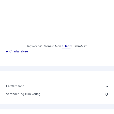
Tag
Woche
1 Monat
6 Mon.
1 Jahr
3 Jahre
Max.
► Chartanalyse
-
-
Letzter Stand
0
Veränderung zum Vortag