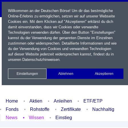
Willkommen an der Deutschen Börse! Um dir das bestmögliche
Online-Erlebnis zu ermöglichen, setzen wir auf unserer Webseite
Cookies ein. Mit dem Klicken auf "Akzeptieren" erklärst du dich
damit einverstanden, dass wir Cookies oder verwandte
Technologien verwenden dürfen. Über den Button "Einstellungen"
kannst du der Verwendung der genannten Dienste im Einzelnen
zustimmen oder widersprechen. Detaillierte Informationen und wie
du der Verwendung von Cookies und verwandten Technologien
auf dieser Website jederzeit widersprechen kannst, findest du in
Name / WKN / ISIN / Kürzel
unseren
Datenschutzhinweisen
.
Newsletter
Kontakt
English
Einstellungen
Ablehnen
Akzeptieren
Xetra Realtime
Watchlist
Portfolio
Login
Home
Aktien
Anleihen
ETF/ETP
Fonds
Rohstoffe
Zertifikate
Nachhaltig
News
Wissen
Einstieg