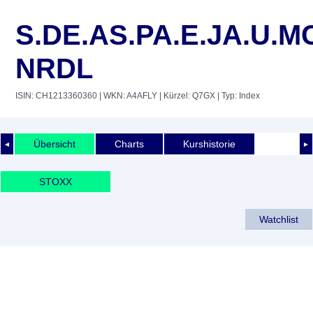
S.DE.AS.PA.E.JA.U.M
NRDL
ISIN: CH1213360360
| WKN: A4AFLY
| Kürzel: Q7GX
| Typ: Index
Übersicht
Charts
Kurshistorie
◄
►
STOXX
Watchlist