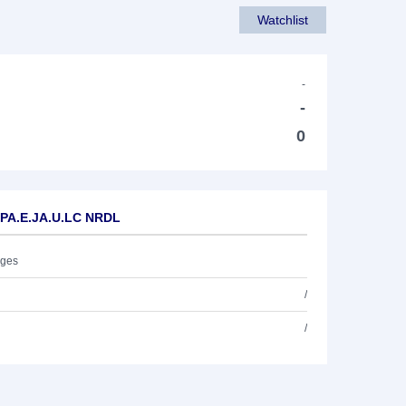
Watchlist
-
-
0
.PA.E.JA.U.LC NRDL
ages
/
/