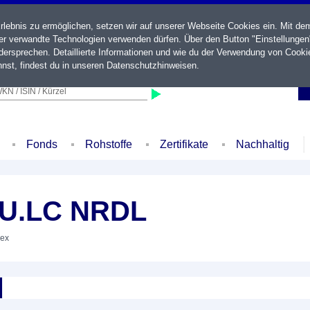
ebnis zu ermöglichen, setzen wir auf unserer Webseite Cookies ein. Mit de
der verwandte Technologien verwenden dürfen. Über den Button "Einstellungen
ersprechen. Detaillierte Informationen und wie du der Verwendung von Cooki
nst, findest du in unseren
Datenschutzhinweisen
.
KN / ISIN / Kürzel
Fonds
Rohstoffe
Zertifikate
Nachhaltig
.U.LC NRDL
dex