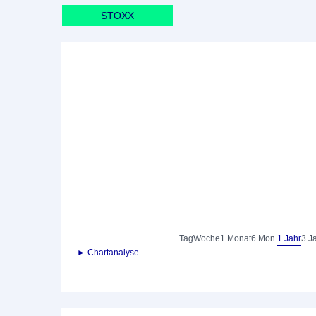
STOXX
Tag
Woche
1 Monat
6 Mon.
1 Jahr
3 J
► Chartanalyse