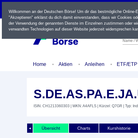
LIVE
Willkommen an der Deutschen Börse! Um dir das bestmögliche Online-Erl
"Akzeptieren" erklärst du dich damit einverstanden, dass wir Cookies o
der Verwendung der genannten Dienste im Einzelnen zustimmen oder wid
verwandten Technologien auf dieser Website jederzeit widersprechen kan
Name / W
Home
Aktien
Anleihen
ETF/ETP
S.DE.AS.PA.E.JA
ISIN: CH1213360303
| WKN: A4AFLS
| Kürzel: Q7GR
| Typ: In
Übersicht
Charts
Kurshistorie
◄