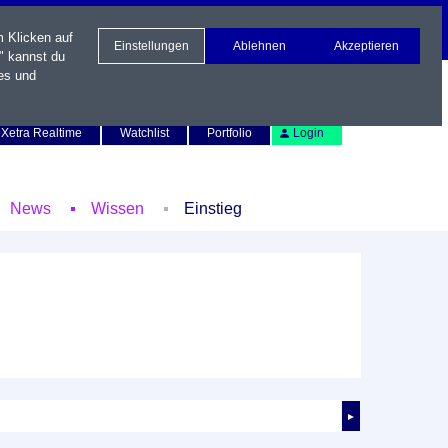
m Klicken auf
Einstellungen
Ablehnen
Akzeptieren
" kannst du
es und
Newsletter
Kontakt
English
Xetra Realtime
Watchlist
Portfolio
Login
News
Wissen
Einstieg
►