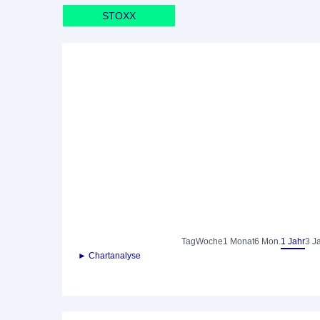
STOXX
Tag
Woche
1 Monat
6 Mon.
1 Jahr
3 J
► Chartanalyse