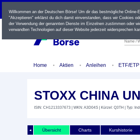
LIVE
Willkommen an der Deutschen Börse! Um dir das bestmögliche Online-Erl
"Akzeptieren" erklärst du dich damit einverstanden, dass wir Cookies o
der Verwendung der genannten Dienste im Einzelnen zustimmen oder wid
verwandten Technologien auf dieser Website jederzeit widersprechen kan
Name / W
Home
Aktien
Anleihen
ETF/ETP
STOXX CHINA UN
ISIN: CH1213337673
| WKN: A3D04S
| Kürzel: Q3TH
| Typ: In
Übersicht
Charts
Kurshistorie
◄