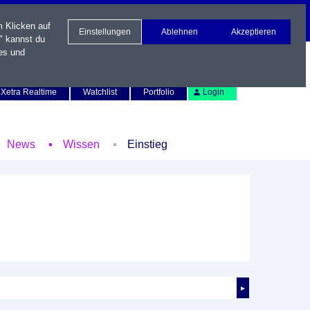
m Klicken auf
Einstellungen
Ablehnen
Akzeptieren
" kannst du
es und
Newsletter
Kontakt
English
Xetra Realtime
Watchlist
Portfolio
Login
News
Wissen
Einstieg
►