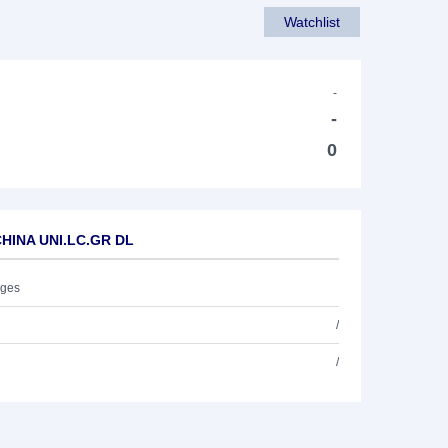
Watchlist
-
-
0
CHINA UNI.LC.GR DL
ages
/
/