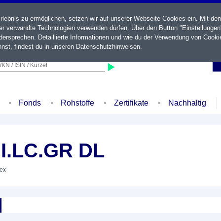
ebnis zu ermöglichen, setzen wir auf unserer Webseite Cookies ein. Mit de
der verwandte Technologien verwenden dürfen. Über den Button "Einstellungen
ersprechen. Detaillierte Informationen und wie du der Verwendung von Cooki
nst, findest du in unseren
Datenschutzhinweisen
.
KN / ISIN / Kürzel
Fonds
Rohstoffe
Zertifikate
Nachhaltig
I.LC.GR DL
dex