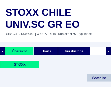
STOXX CHILE
UNIV.SC GR EO
ISIN: CH1213346443
| WKN: A3DZ16
| Kürzel: Q175
| Typ: Index
Übersicht
Charts
Kurshistorie
◄
►
STOXX
Watchlist