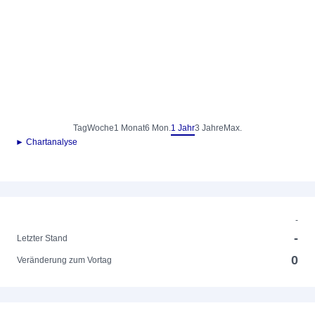
Tag
Woche
1 Monat
6 Mon.
1 Jahr
3 Jahre
Max.
► Chartanalyse
-
-
Letzter Stand
0
Veränderung zum Vortag