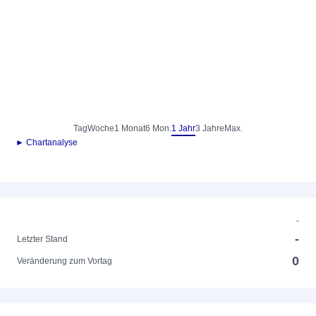
Tag
Woche
1 Monat
6 Mon.
1 Jahr
3 Jahre
Max.
► Chartanalyse
-
-
Letzter Stand
0
Veränderung zum Vortag