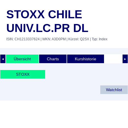
STOXX CHILE
UNIV.LC.PR DL
ISIN: CH1213337624
| WKN: A3D0PM
| Kürzel: Q2SX
| Typ: Index
Übersicht
Charts
Kurshistorie
◄
►
STOXX
Watchlist