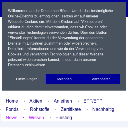
Willkommen an der Deutschen Börse! Um dir das bestmögliche
Online-Erlebnis zu ermöglichen, setzen wir auf unserer
Webseite Cookies ein. Mit dem Klicken auf "Akzeptieren"
erklärst du dich damit einverstanden, dass wir Cookies oder
verwandte Technologien verwenden dürfen. Über den Button
"Einstellungen" kannst du der Verwendung der genannten
Dienste im Einzelnen zustimmen oder widersprechen.
Detaillierte Informationen und wie du der Verwendung von
Cookies und verwandten Technologien auf dieser Website
Name / WKN / ISIN / Kürzel
jederzeit widersprechen kannst, findest du in unseren
Datenschutzhinweisen
.
Newsletter
Kontakt
English
Einstellungen
Ablehnen
Akzeptieren
Xetra Realtime
Watchlist
Portfolio
Login
Home
Aktien
Anleihen
ETF/ETP
Fonds
Rohstoffe
Zertifikate
Nachhaltig
News
Wissen
Einstieg