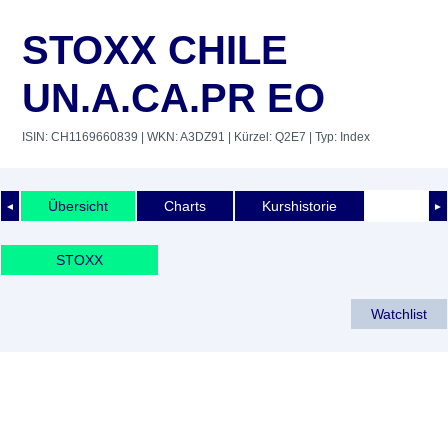
STOXX CHILE
UN.A.CA.PR EO
ISIN: CH1169660839
| WKN: A3DZ91
| Kürzel: Q2E7
| Typ: Index
Übersicht
Charts
Kurshistorie
◄
►
STOXX
Watchlist