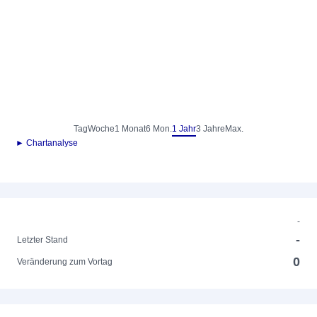
Tag
Woche
1 Monat
6 Mon.
1 Jahr
3 Jahre
Max.
► Chartanalyse
-
-
Letzter Stand
0
Veränderung zum Vortag