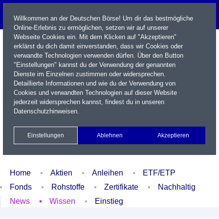
Willkommen an der Deutschen Börse! Um dir das bestmögliche
Online-Erlebnis zu ermöglichen, setzen wir auf unserer
Webseite Cookies ein. Mit dem Klicken auf "Akzeptieren"
erklärst du dich damit einverstanden, dass wir Cookies oder
verwandte Technologien verwenden dürfen. Über den Button
"Einstellungen" kannst du der Verwendung der genannten
Dienste im Einzelnen zustimmen oder widersprechen.
Detaillierte Informationen und wie du der Verwendung von
Cookies und verwandten Technologien auf dieser Website
Name / WKN / ISIN / Kürzel
jederzeit widersprechen kannst, findest du in unseren
Datenschutzhinweisen
.
Newsletter
Kontakt
English
Einstellungen
Ablehnen
Akzeptieren
Xetra Realtime
Watchlist
Portfolio
Login
Home
Aktien
Anleihen
ETF/ETP
Fonds
Rohstoffe
Zertifikate
Nachhaltig
News
Wissen
Einstieg