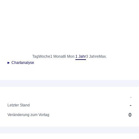
Tag
Woche
1 Monat
6 Mon.
1 Jahr
3 Jahre
Max.
► Chartanalyse
-
-
Letzter Stand
0
Veränderung zum Vortag