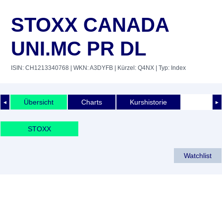
STOXX CANADA
UNI.MC PR DL
ISIN: CH1213340768
| WKN: A3DYFB
| Kürzel: Q4NX
| Typ: Index
Übersicht
Charts
Kurshistorie
◄
►
STOXX
Watchlist