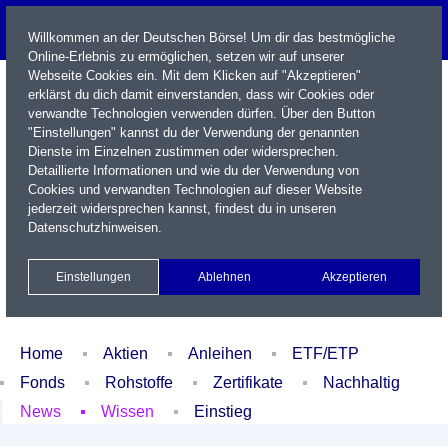
Willkommen an der Deutschen Börse! Um dir das bestmögliche
Online-Erlebnis zu ermöglichen, setzen wir auf unserer
Webseite Cookies ein. Mit dem Klicken auf "Akzeptieren"
erklärst du dich damit einverstanden, dass wir Cookies oder
verwandte Technologien verwenden dürfen. Über den Button
"Einstellungen" kannst du der Verwendung der genannten
Dienste im Einzelnen zustimmen oder widersprechen.
Detaillierte Informationen und wie du der Verwendung von
Cookies und verwandten Technologien auf dieser Website
Name / WKN / ISIN / Kürzel
jederzeit widersprechen kannst, findest du in unseren
Datenschutzhinweisen
.
Newsletter
Kontakt
English
Einstellungen
Ablehnen
Akzeptieren
Xetra Realtime
Watchlist
Portfolio
Login
Home
Aktien
Anleihen
ETF/ETP
Fonds
Rohstoffe
Zertifikate
Nachhaltig
News
Wissen
Einstieg