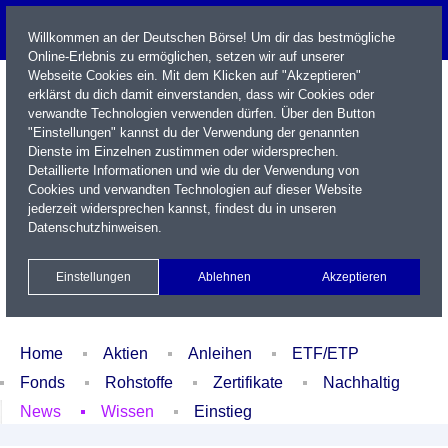
Willkommen an der Deutschen Börse! Um dir das bestmögliche
Online-Erlebnis zu ermöglichen, setzen wir auf unserer
Webseite Cookies ein. Mit dem Klicken auf "Akzeptieren"
erklärst du dich damit einverstanden, dass wir Cookies oder
verwandte Technologien verwenden dürfen. Über den Button
"Einstellungen" kannst du der Verwendung der genannten
Dienste im Einzelnen zustimmen oder widersprechen.
Detaillierte Informationen und wie du der Verwendung von
Cookies und verwandten Technologien auf dieser Website
Name / WKN / ISIN / Kürzel
jederzeit widersprechen kannst, findest du in unseren
Datenschutzhinweisen
.
Newsletter
Kontakt
English
Einstellungen
Ablehnen
Akzeptieren
Xetra Realtime
Watchlist
Portfolio
Login
Home
Aktien
Anleihen
ETF/ETP
Fonds
Rohstoffe
Zertifikate
Nachhaltig
News
Wissen
Einstieg