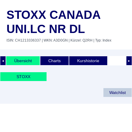
STOXX CANADA
UNI.LC NR DL
ISIN: CH1213336337
| WKN: A3D0GN
| Kürzel: Q2RH
| Typ: Index
Übersicht
Charts
Kurshistorie
◄
►
STOXX
Watchlist