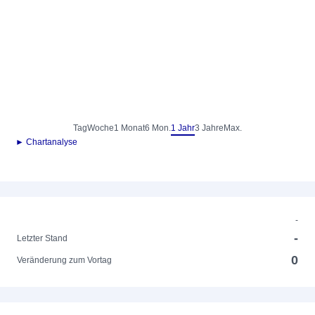
Tag
Woche
1 Monat
6 Mon.
1 Jahr
3 Jahre
Max.
► Chartanalyse
-
-
Letzter Stand
0
Veränderung zum Vortag