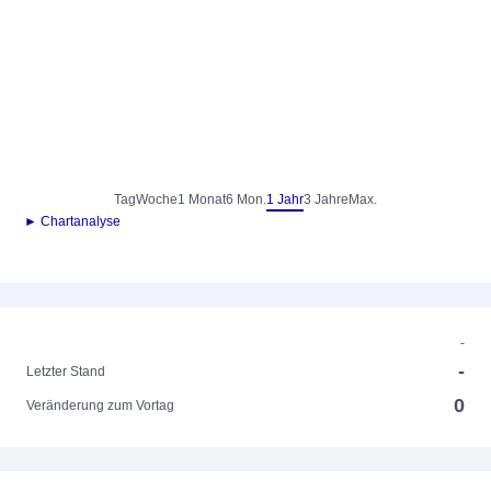
Tag
Woche
1 Monat
6 Mon.
1 Jahr
3 Jahre
Max.
► Chartanalyse
-
-
Letzter Stand
0
Veränderung zum Vortag