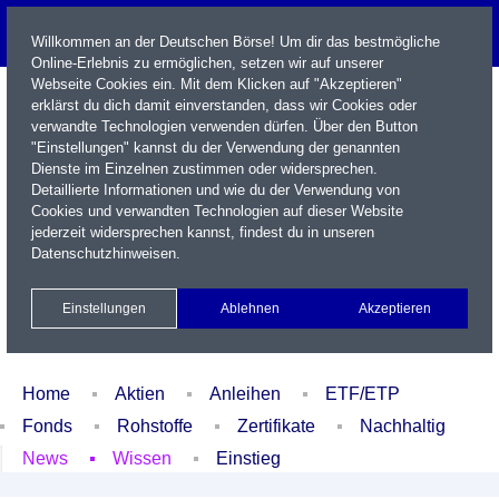
Willkommen an der Deutschen Börse! Um dir das bestmögliche
Online-Erlebnis zu ermöglichen, setzen wir auf unserer
Webseite Cookies ein. Mit dem Klicken auf "Akzeptieren"
erklärst du dich damit einverstanden, dass wir Cookies oder
verwandte Technologien verwenden dürfen. Über den Button
"Einstellungen" kannst du der Verwendung der genannten
Dienste im Einzelnen zustimmen oder widersprechen.
Detaillierte Informationen und wie du der Verwendung von
Cookies und verwandten Technologien auf dieser Website
Name / WKN / ISIN / Kürzel
jederzeit widersprechen kannst, findest du in unseren
Datenschutzhinweisen
.
Newsletter
Kontakt
English
Einstellungen
Ablehnen
Akzeptieren
Xetra Realtime
Watchlist
Portfolio
Login
Home
Aktien
Anleihen
ETF/ETP
Fonds
Rohstoffe
Zertifikate
Nachhaltig
News
Wissen
Einstieg