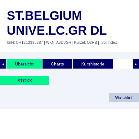
ST.BELGIUM
UNIVE.LC.GR DL
ISIN: CH1213336287
| WKN: A3D0GH
| Kürzel: Q2RB
| Typ: Index
Übersicht
Charts
Kurshistorie
◄
►
STOXX
Watchlist