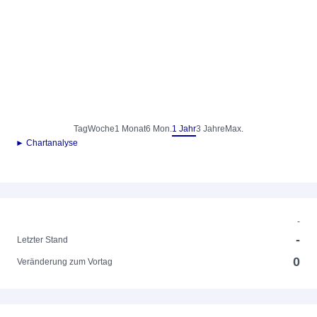
Tag
Woche
1 Monat
6 Mon.
1 Jahr
3 Jahre
Max.
► Chartanalyse
-
-
Letzter Stand
0
Veränderung zum Vortag