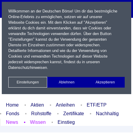
Willkommen an der Deutschen Börse! Um dir das bestmögliche
Online-Erlebnis zu ermöglichen, setzen wir auf unserer
Webseite Cookies ein. Mit dem Klicken auf "Akzeptieren"
erklärst du dich damit einverstanden, dass wir Cookies oder
verwandte Technologien verwenden dürfen. Über den Button
"Einstellungen" kannst du der Verwendung der genannten
Dienste im Einzelnen zustimmen oder widersprechen.
Detaillierte Informationen und wie du der Verwendung von
Cookies und verwandten Technologien auf dieser Website
Name / WKN / ISIN / Kürzel
jederzeit widersprechen kannst, findest du in unseren
Datenschutzhinweisen
.
Newsletter
Kontakt
English
Einstellungen
Ablehnen
Akzeptieren
Xetra Realtime
Watchlist
Portfolio
Login
Home
Aktien
Anleihen
ETF/ETP
Fonds
Rohstoffe
Zertifikate
Nachhaltig
News
Wissen
Einstieg