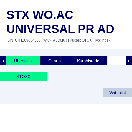
STX WO.AC
UNIVERSAL PR AD
ISIN: CH1169654303
| WKN: A3D0KR
| Kürzel: Q1QK
| Typ: Index
Übersicht
Charts
Kurshistorie
◄
►
STOXX
Watchlist