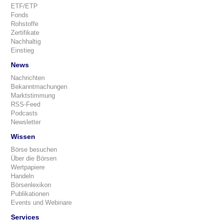
ETF/ETP
Fonds
Rohstoffe
Zertifikate
Nachhaltig
Einstieg
News
Nachrichten
Bekanntmachungen
Marktstimmung
RSS-Feed
Podcasts
Newsletter
Wissen
Börse besuchen
Über die Börsen
Wertpapiere
Handeln
Börsenlexikon
Publikationen
Events und Webinare
Services