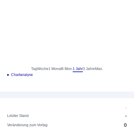
Tag
Woche
1 Monat
6 Mon.
1 Jahr
3 Jahre
Max.
► Chartanalyse
-
-
Letzter Stand
0
Veränderung zum Vortag