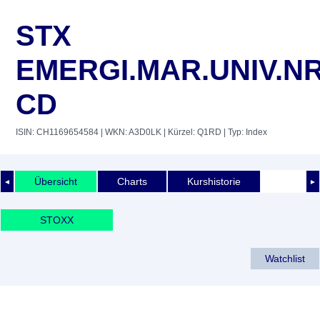
STX
EMERGI.MAR.UNIV.N
CD
ISIN: CH1169654584
| WKN: A3D0LK
| Kürzel: Q1RD
| Typ: Index
Übersicht
Charts
Kurshistorie
◄
►
STOXX
Watchlist