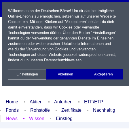
Willkommen an der Deutschen Börse! Um dir das bestmögliche
Online-Erlebnis zu ermöglichen, setzen wir auf unserer Webseite
Cookies ein. Mit dem Klicken auf "Akzeptieren" erklärst du dich
damit einverstanden, dass wir Cookies oder verwandte
Technologien verwenden dürfen. Über den Button "Einstellungen"
kannst du der Verwendung der genannten Dienste im Einzelnen
zustimmen oder widersprechen. Detaillierte Informationen und
wie du der Verwendung von Cookies und verwandten
Technologien auf dieser Website jederzeit widersprechen kannst,
Name / WKN / ISIN / Kürzel
findest du in unseren
Datenschutzhinweisen
.
Newsletter
Kontakt
English
Einstellungen
Ablehnen
Akzeptieren
Xetra Realtime
Watchlist
Portfolio
Login
Home
Aktien
Anleihen
ETF/ETP
Fonds
Rohstoffe
Zertifikate
Nachhaltig
News
Wissen
Einstieg