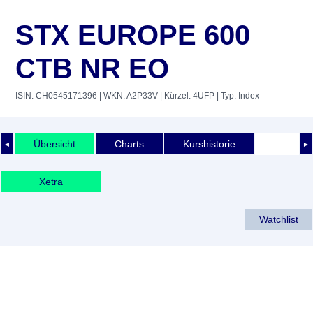
STX EUROPE 600
CTB NR EO
ISIN: CH0545171396
| WKN: A2P33V
| Kürzel: 4UFP
| Typ: Index
Übersicht
Charts
Kurshistorie
◄
►
Xetra
Watchlist