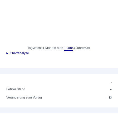
Tag
Woche
1 Monat
6 Mon.
1 Jahr
3 Jahre
Max.
► Chartanalyse
-
-
Letzter Stand
0
Veränderung zum Vortag