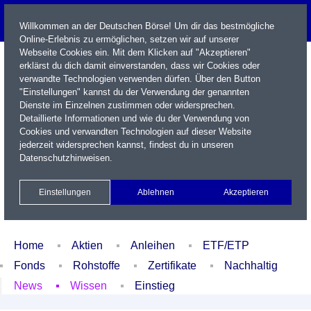
Willkommen an der Deutschen Börse! Um dir das bestmögliche
Online-Erlebnis zu ermöglichen, setzen wir auf unserer
Webseite Cookies ein. Mit dem Klicken auf "Akzeptieren"
erklärst du dich damit einverstanden, dass wir Cookies oder
verwandte Technologien verwenden dürfen. Über den Button
"Einstellungen" kannst du der Verwendung der genannten
Dienste im Einzelnen zustimmen oder widersprechen.
Detaillierte Informationen und wie du der Verwendung von
Cookies und verwandten Technologien auf dieser Website
Name / WKN / ISIN / Kürzel
jederzeit widersprechen kannst, findest du in unseren
Datenschutzhinweisen
.
Newsletter
Kontakt
English
Einstellungen
Ablehnen
Akzeptieren
Xetra Realtime
Watchlist
Portfolio
Login
Home
Aktien
Anleihen
ETF/ETP
Fonds
Rohstoffe
Zertifikate
Nachhaltig
News
Wissen
Einstieg