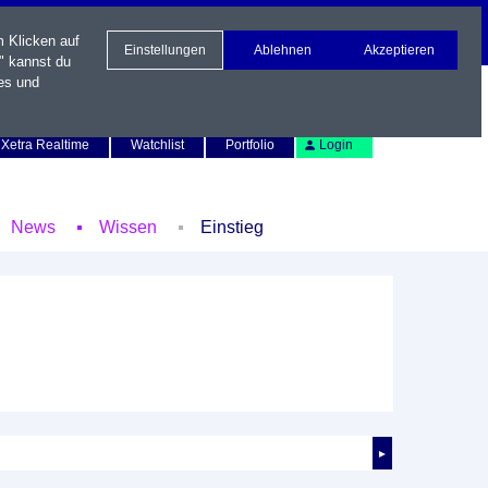
m Klicken auf
Einstellungen
Ablehnen
Akzeptieren
" kannst du
es und
Newsletter
Kontakt
English
Xetra Realtime
Watchlist
Portfolio
Login
News
Wissen
Einstieg
►