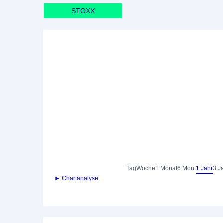
STOXX
Tag
Woche
1 Monat
6 Mon.
1 Jahr
3 J
► Chartanalyse