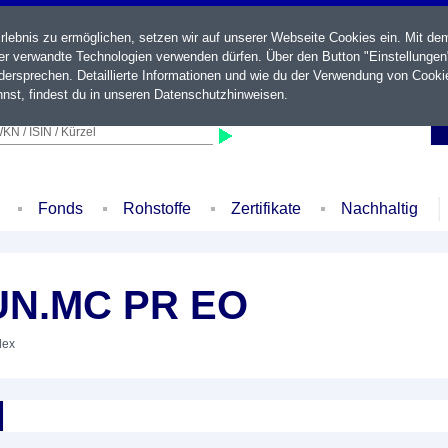
ebnis zu ermöglichen, setzen wir auf unserer Webseite Cookies ein. Mit de
der verwandte Technologien verwenden dürfen. Über den Button "Einstellungen
ersprechen. Detaillierte Informationen und wie du der Verwendung von Cooki
nst, findest du in unseren
Datenschutzhinweisen
.
KN / ISIN / Kürzel
Fonds
Rohstoffe
Zertifikate
Nachhaltig
UN.MC PR EO
dex