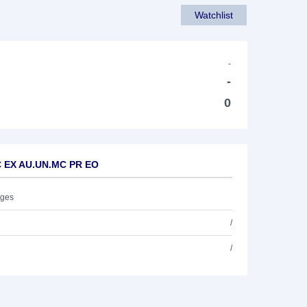
Watchlist
-
-
0
C EX AU.UN.MC PR EO
ages
/
/