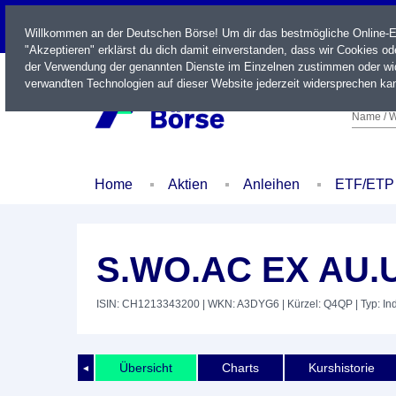
LIVE
Willkommen an der Deutschen Börse! Um dir das bestmögliche Online-Erl
"Akzeptieren" erklärst du dich damit einverstanden, dass wir Cookies o
der Verwendung der genannten Dienste im Einzelnen zustimmen oder wid
verwandten Technologien auf dieser Website jederzeit widersprechen kan
Name / W
Home
Aktien
Anleihen
ETF/ETP
S.WO.AC EX AU.
ISIN: CH1213343200
| WKN: A3DYG6
| Kürzel: Q4QP
| Typ: In
Übersicht
Charts
Kurshistorie
◄