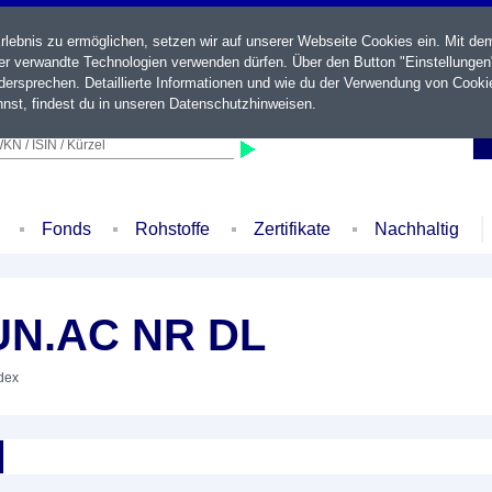
ebnis zu ermöglichen, setzen wir auf unserer Webseite Cookies ein. Mit de
der verwandte Technologien verwenden dürfen. Über den Button "Einstellungen
ersprechen. Detaillierte Informationen und wie du der Verwendung von Cooki
nst, findest du in unseren
Datenschutzhinweisen
.
KN / ISIN / Kürzel
Fonds
Rohstoffe
Zertifikate
Nachhaltig
UN.AC NR DL
ndex