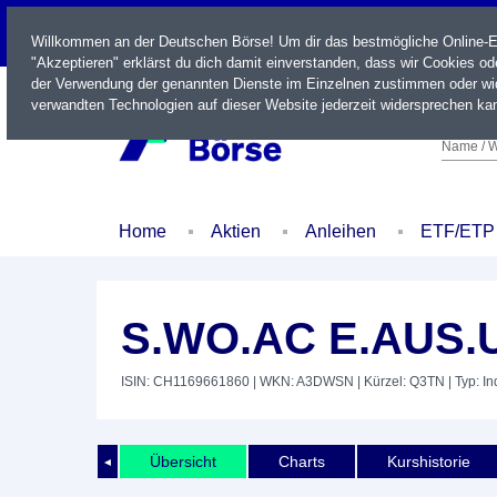
LIVE
Willkommen an der Deutschen Börse! Um dir das bestmögliche Online-Erl
"Akzeptieren" erklärst du dich damit einverstanden, dass wir Cookies o
der Verwendung der genannten Dienste im Einzelnen zustimmen oder wid
verwandten Technologien auf dieser Website jederzeit widersprechen kan
Name / W
Home
Aktien
Anleihen
ETF/ETP
S.WO.AC E.AUS.
ISIN: CH1169661860
| WKN: A3DWSN
| Kürzel: Q3TN
| Typ: I
Übersicht
Charts
Kurshistorie
◄