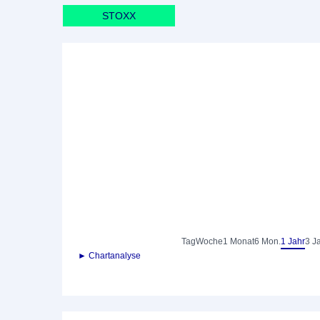
STOXX
Tag
Woche
1 Monat
6 Mon.
1 Jahr
3 J
► Chartanalyse