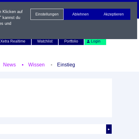
m Klicken auf
Einstellungen
Ablehnen
Akzeptieren
" kannst du
es und
Newsletter
Kontakt
English
Xetra Realtime
Watchlist
Portfolio
Login
News
Wissen
Einstieg
►