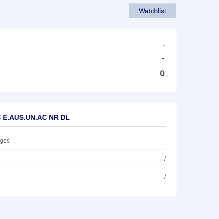
Watchlist
-
-
0
C E.AUS.UN.AC NR DL
ages
/
/