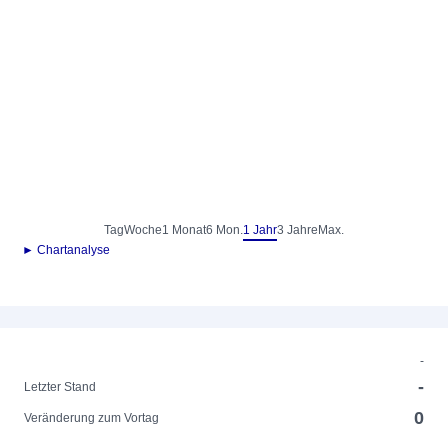
Tag
Woche
1 Monat
6 Mon.
1 Jahr
3 Jahre
Max.
► Chartanalyse
-
-
Letzter Stand
0
Veränderung zum Vortag