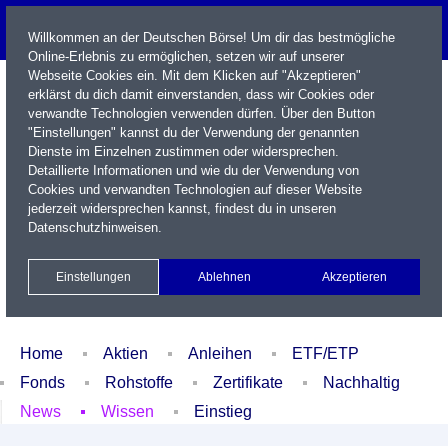
Willkommen an der Deutschen Börse! Um dir das bestmögliche
Online-Erlebnis zu ermöglichen, setzen wir auf unserer
Webseite Cookies ein. Mit dem Klicken auf "Akzeptieren"
erklärst du dich damit einverstanden, dass wir Cookies oder
verwandte Technologien verwenden dürfen. Über den Button
"Einstellungen" kannst du der Verwendung der genannten
Dienste im Einzelnen zustimmen oder widersprechen.
Detaillierte Informationen und wie du der Verwendung von
Cookies und verwandten Technologien auf dieser Website
Name / WKN / ISIN / Kürzel
jederzeit widersprechen kannst, findest du in unseren
Datenschutzhinweisen
.
Newsletter
Kontakt
English
Einstellungen
Ablehnen
Akzeptieren
Xetra Realtime
Watchlist
Portfolio
Login
Home
Aktien
Anleihen
ETF/ETP
Fonds
Rohstoffe
Zertifikate
Nachhaltig
News
Wissen
Einstieg