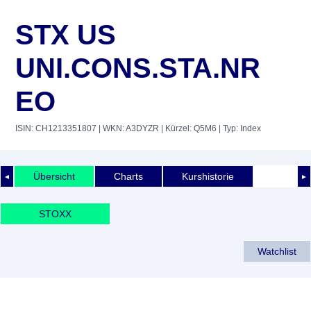
STX US
UNI.CONS.STA.NR
EO
ISIN: CH1213351807
| WKN: A3DYZR
| Kürzel: Q5M6
| Typ: Index
Übersicht
Charts
Kurshistorie
◄
►
STOXX
Watchlist