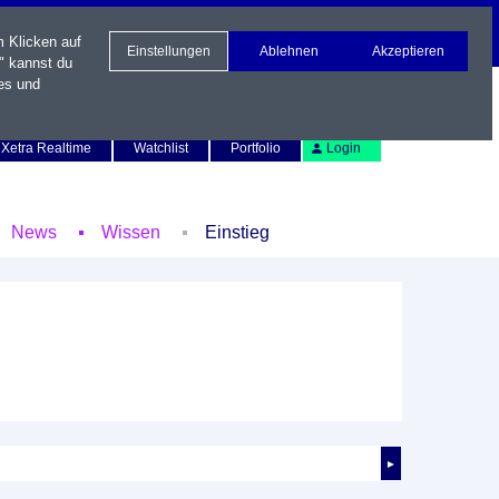
m Klicken auf
Einstellungen
Ablehnen
Akzeptieren
" kannst du
es und
Newsletter
Kontakt
English
Xetra Realtime
Watchlist
Portfolio
Login
News
Wissen
Einstieg
►