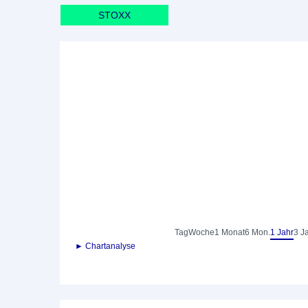
STOXX
Tag
Woche
1 Monat
6 Mon.
1 Jahr
3 J
► Chartanalyse