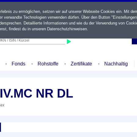
ebnis zu ermöglichen, setzen wir auf unserer Webseite Cookies ein. Mit de
der verwandte Technologien verwenden dürfen. Über den Button "Einstellungen
ersprechen. Detaillierte Informationen und wie du der Verwendung von Cooki
nst, findest du in unseren
Datenschutzhinweisen
.
KN / ISIN / Kürzel
Fonds
Rohstoffe
Zertifikate
Nachhaltig
IV.MC NR DL
dex