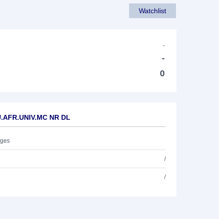
Watchlist
-
-
0
U.AFR.UNIV.MC NR DL
ages
/
/