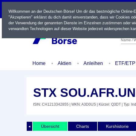
LIVE
Willkommen an der Deutschen Börse! Um dir das bestmögliche Online-Erl
"Akzeptieren" erklärst du dich damit einverstanden, dass wir Cookies o
der Verwendung der genannten Dienste im Einzelnen zustimmen oder wid
verwandten Technologien auf dieser Website jederzeit widersprechen kan
Name / W
Home
Aktien
Anleihen
ETF/ETP
STX SOU.AFR.UN
ISIN: CH1213342855
| WKN: A3D0US
| Kürzel: Q3DT
| Typ: In
Übersicht
Charts
Kurshistorie
◄