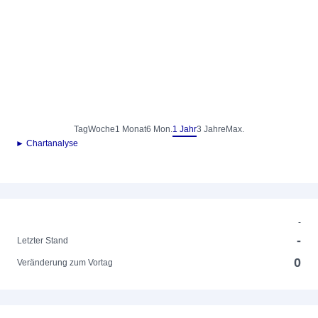
Tag
Woche
1 Monat
6 Mon.
1 Jahr
3 Jahre
Max.
► Chartanalyse
-
-
Letzter Stand
0
Veränderung zum Vortag