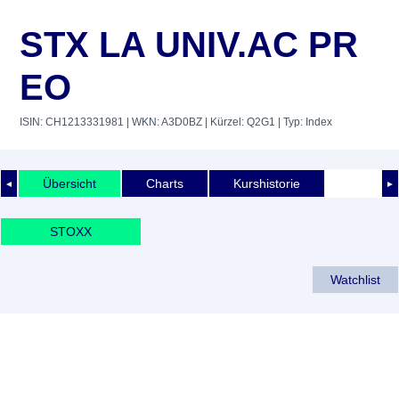
STX LA UNIV.AC PR
EO
ISIN: CH1213331981
| WKN: A3D0BZ
| Kürzel: Q2G1
| Typ: Index
Übersicht
Charts
Kurshistorie
◄
►
STOXX
Watchlist