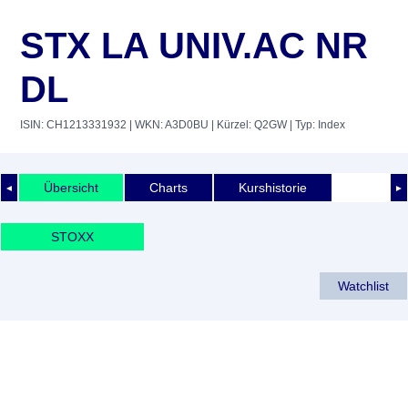
STX LA UNIV.AC NR
DL
ISIN: CH1213331932
| WKN: A3D0BU
| Kürzel: Q2GW
| Typ: Index
Übersicht
Charts
Kurshistorie
◄
►
STOXX
Watchlist