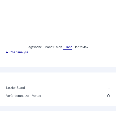
Tag
Woche
1 Monat
6 Mon.
1 Jahr
3 Jahre
Max.
► Chartanalyse
-
-
Letzter Stand
0
Veränderung zum Vortag