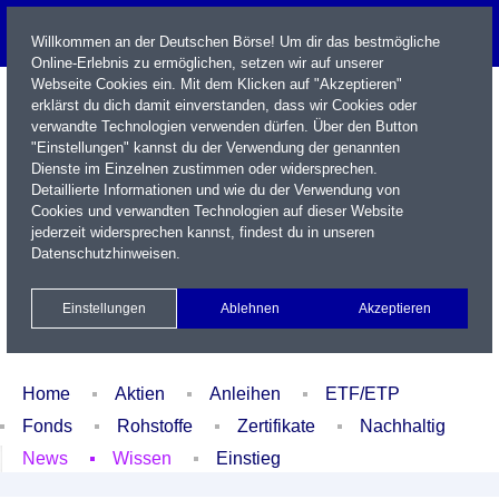
Willkommen an der Deutschen Börse! Um dir das bestmögliche
Online-Erlebnis zu ermöglichen, setzen wir auf unserer
Webseite Cookies ein. Mit dem Klicken auf "Akzeptieren"
erklärst du dich damit einverstanden, dass wir Cookies oder
verwandte Technologien verwenden dürfen. Über den Button
"Einstellungen" kannst du der Verwendung der genannten
Dienste im Einzelnen zustimmen oder widersprechen.
Detaillierte Informationen und wie du der Verwendung von
Cookies und verwandten Technologien auf dieser Website
Name / WKN / ISIN / Kürzel
jederzeit widersprechen kannst, findest du in unseren
Datenschutzhinweisen
.
Newsletter
Kontakt
English
Einstellungen
Ablehnen
Akzeptieren
Xetra Realtime
Watchlist
Portfolio
Login
Home
Aktien
Anleihen
ETF/ETP
Fonds
Rohstoffe
Zertifikate
Nachhaltig
News
Wissen
Einstieg