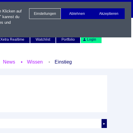
m Klicken auf
Einstellungen
Ablehnen
Akzeptieren
" kannst du
es und
Newsletter
Kontakt
English
Xetra Realtime
Watchlist
Portfolio
Login
News
Wissen
Einstieg
►