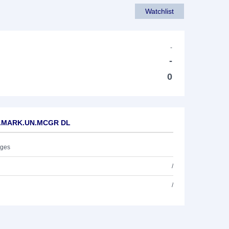
Watchlist
-
-
0
DE.MARK.UN.MCGR DL
ages
/
/