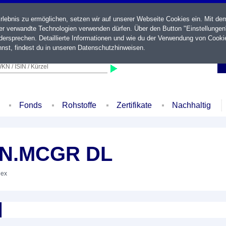
ebnis zu ermöglichen, setzen wir auf unserer Webseite Cookies ein. Mit de
der verwandte Technologien verwenden dürfen. Über den Button "Einstellungen
ersprechen. Detaillierte Informationen und wie du der Verwendung von Cooki
nst, findest du in unseren
Datenschutzhinweisen
.
KN / ISIN / Kürzel
Fonds
Rohstoffe
Zertifikate
Nachhaltig
UN.MCGR DL
dex