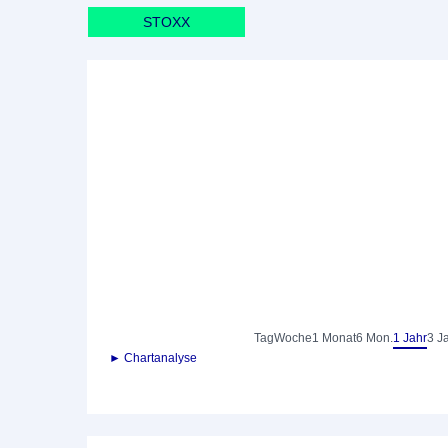
STOXX
Tag
Woche
1 Monat
6 Mon.
1 Jahr
3 J
► Chartanalyse