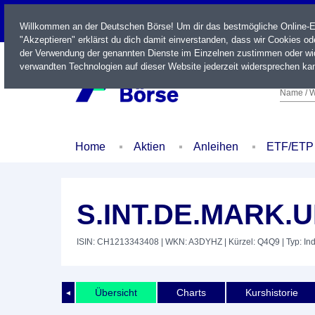
LIVE
Willkommen an der Deutschen Börse! Um dir das bestmögliche Online-Erl
"Akzeptieren" erklärst du dich damit einverstanden, dass wir Cookies o
der Verwendung der genannten Dienste im Einzelnen zustimmen oder wid
verwandten Technologien auf dieser Website jederzeit widersprechen kan
Name / W
Home
Aktien
Anleihen
ETF/ETP
S.INT.DE.MARK.
ISIN: CH1213343408
| WKN: A3DYHZ
| Kürzel: Q4Q9
| Typ: In
Übersicht
Charts
Kurshistorie
◄