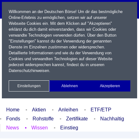
Willkommen an der Deutschen Börse! Um dir das bestmögliche
Online-Erlebnis zu ermöglichen, setzen wir auf unserer
Webseite Cookies ein. Mit dem Klicken auf "Akzeptieren"
erklärst du dich damit einverstanden, dass wir Cookies oder
verwandte Technologien verwenden dürfen. Über den Button
"Einstellungen" kannst du der Verwendung der genannten
Dienste im Einzelnen zustimmen oder widersprechen.
Detaillierte Informationen und wie du der Verwendung von
Cookies und verwandten Technologien auf dieser Website
Name / WKN / ISIN / Kürzel
jederzeit widersprechen kannst, findest du in unseren
Datenschutzhinweisen
.
Newsletter
Kontakt
English
Einstellungen
Ablehnen
Akzeptieren
Xetra Realtime
Watchlist
Portfolio
Login
Home
Aktien
Anleihen
ETF/ETP
Fonds
Rohstoffe
Zertifikate
Nachhaltig
News
Wissen
Einstieg