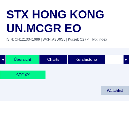
STX HONG KONG
UN.MCGR EO
ISIN: CH1213341089
| WKN: A3D0SL
| Kürzel: Q27P
| Typ: Index
Übersicht
Charts
Kurshistorie
◄
►
STOXX
Watchlist