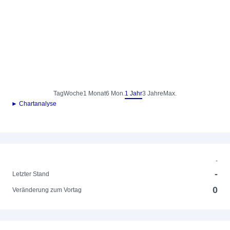
Tag
Woche
1 Monat
6 Mon.
1 Jahr
3 Jahre
Max.
► Chartanalyse
-
-
Letzter Stand
0
Veränderung zum Vortag