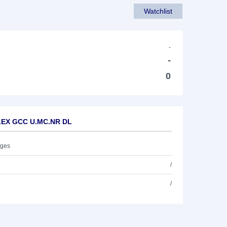
Watchlist
-
-
0
M.EX GCC U.MC.NR DL
ages
/
/