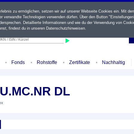
ebnis zu ermöglichen, setzen wir auf unserer Webseite Cookies ein. Mit de
der verwandte Technologien verwenden dürfen. Über den Button "Einstellungen
ersprechen. Detaillierte Informationen und wie du der Verwendung von Cooki
nst, findest du in unseren
Datenschutzhinweisen
.
KN / ISIN / Kürzel
Fonds
Rohstoffe
Zertifikate
Nachhaltig
 U.MC.NR DL
ex