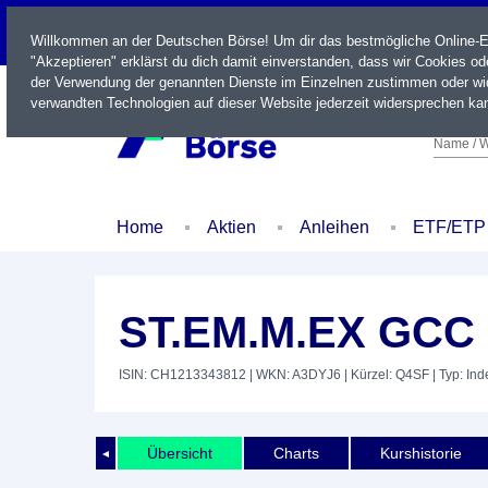
LIVE
Willkommen an der Deutschen Börse! Um dir das bestmögliche Online-Erl
"Akzeptieren" erklärst du dich damit einverstanden, dass wir Cookies o
der Verwendung der genannten Dienste im Einzelnen zustimmen oder wid
verwandten Technologien auf dieser Website jederzeit widersprechen kan
Name / W
Home
Aktien
Anleihen
ETF/ETP
ST.EM.M.EX GCC
ISIN: CH1213343812
| WKN: A3DYJ6
| Kürzel: Q4SF
| Typ: Ind
Übersicht
Charts
Kurshistorie
◄