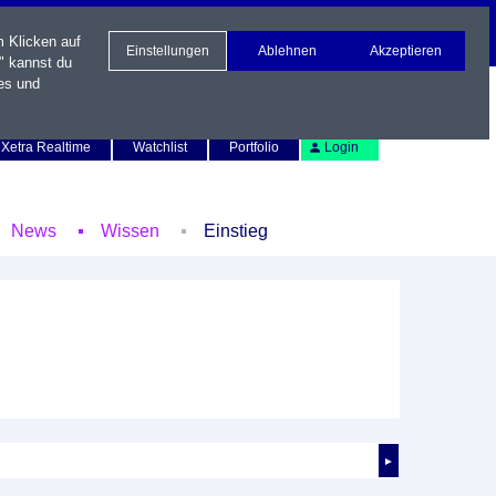
m Klicken auf
Einstellungen
Ablehnen
Akzeptieren
" kannst du
es und
Newsletter
Kontakt
English
Xetra Realtime
Watchlist
Portfolio
Login
News
Wissen
Einstieg
►