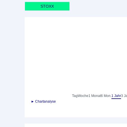
STOXX
Tag
Woche
1 Monat
6 Mon.
1 Jahr
3 J
► Chartanalyse