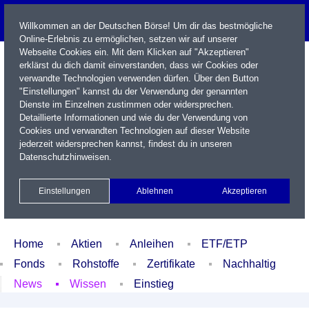
Willkommen an der Deutschen Börse! Um dir das bestmögliche
Online-Erlebnis zu ermöglichen, setzen wir auf unserer
Webseite Cookies ein. Mit dem Klicken auf "Akzeptieren"
erklärst du dich damit einverstanden, dass wir Cookies oder
verwandte Technologien verwenden dürfen. Über den Button
"Einstellungen" kannst du der Verwendung der genannten
Dienste im Einzelnen zustimmen oder widersprechen.
Detaillierte Informationen und wie du der Verwendung von
Cookies und verwandten Technologien auf dieser Website
Name / WKN / ISIN / Kürzel
jederzeit widersprechen kannst, findest du in unseren
Datenschutzhinweisen
.
Newsletter
Kontakt
English
Einstellungen
Ablehnen
Akzeptieren
Xetra Realtime
Watchlist
Portfolio
Login
Home
Aktien
Anleihen
ETF/ETP
Fonds
Rohstoffe
Zertifikate
Nachhaltig
News
Wissen
Einstieg