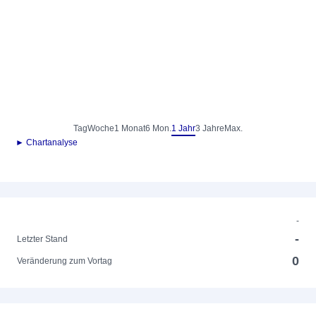
Tag
Woche
1 Monat
6 Mon.
1 Jahr
3 Jahre
Max.
► Chartanalyse
-
-
Letzter Stand
0
Veränderung zum Vortag