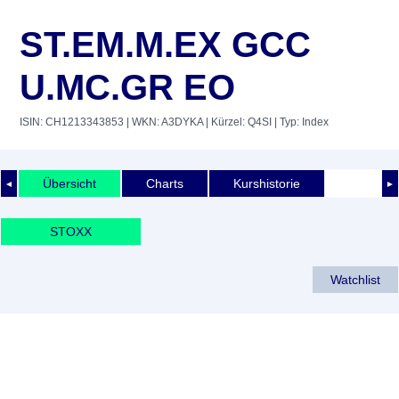
ST.EM.M.EX GCC
U.MC.GR EO
ISIN: CH1213343853
| WKN: A3DYKA
| Kürzel: Q4SI
| Typ: Index
Übersicht
Charts
Kurshistorie
◄
►
STOXX
Watchlist