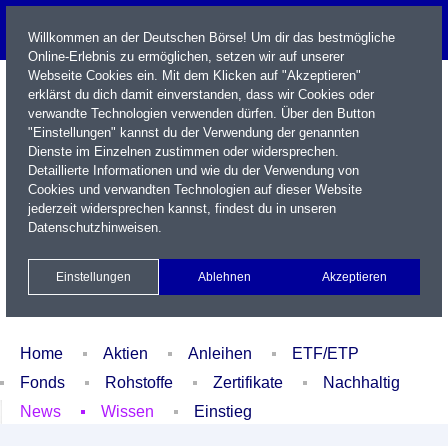
Willkommen an der Deutschen Börse! Um dir das bestmögliche
Online-Erlebnis zu ermöglichen, setzen wir auf unserer
Webseite Cookies ein. Mit dem Klicken auf "Akzeptieren"
erklärst du dich damit einverstanden, dass wir Cookies oder
verwandte Technologien verwenden dürfen. Über den Button
"Einstellungen" kannst du der Verwendung der genannten
Dienste im Einzelnen zustimmen oder widersprechen.
Detaillierte Informationen und wie du der Verwendung von
Cookies und verwandten Technologien auf dieser Website
Name / WKN / ISIN / Kürzel
jederzeit widersprechen kannst, findest du in unseren
Datenschutzhinweisen
.
Newsletter
Kontakt
English
Einstellungen
Ablehnen
Akzeptieren
Xetra Realtime
Watchlist
Portfolio
Login
Home
Aktien
Anleihen
ETF/ETP
Fonds
Rohstoffe
Zertifikate
Nachhaltig
News
Wissen
Einstieg