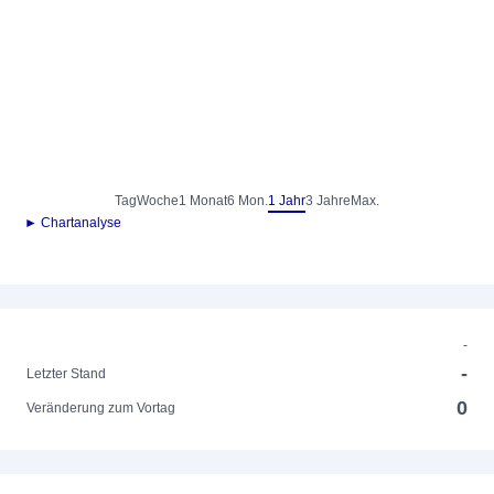
Tag
Woche
1 Monat
6 Mon.
1 Jahr
3 Jahre
Max.
► Chartanalyse
-
-
Letzter Stand
0
Veränderung zum Vortag