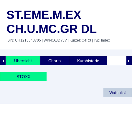
ST.EME.M.EX
CH.U.MC.GR DL
ISIN: CH1213343705
| WKN: A3DYJV
| Kürzel: Q4R3
| Typ: Index
Übersicht
Charts
Kurshistorie
◄
►
STOXX
Watchlist