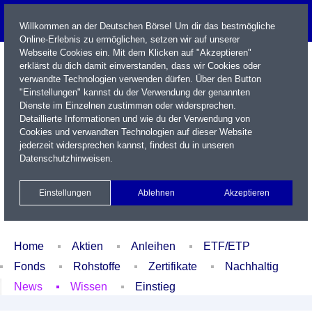
Willkommen an der Deutschen Börse! Um dir das bestmögliche
Online-Erlebnis zu ermöglichen, setzen wir auf unserer
Webseite Cookies ein. Mit dem Klicken auf "Akzeptieren"
erklärst du dich damit einverstanden, dass wir Cookies oder
verwandte Technologien verwenden dürfen. Über den Button
"Einstellungen" kannst du der Verwendung der genannten
Dienste im Einzelnen zustimmen oder widersprechen.
Detaillierte Informationen und wie du der Verwendung von
Cookies und verwandten Technologien auf dieser Website
Name / WKN / ISIN / Kürzel
jederzeit widersprechen kannst, findest du in unseren
Datenschutzhinweisen
.
Newsletter
Kontakt
English
Einstellungen
Ablehnen
Akzeptieren
Xetra Realtime
Watchlist
Portfolio
Login
Home
Aktien
Anleihen
ETF/ETP
Fonds
Rohstoffe
Zertifikate
Nachhaltig
News
Wissen
Einstieg