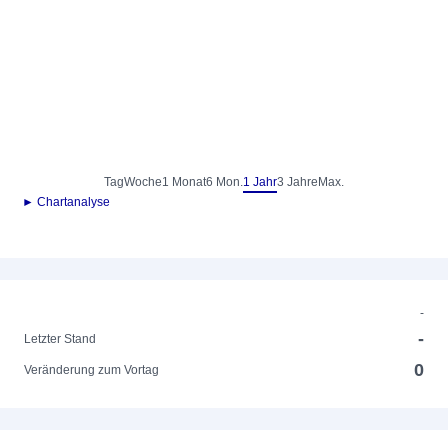
Tag
Woche
1 Monat
6 Mon.
1 Jahr
3 Jahre
Max.
► Chartanalyse
-
-
Letzter Stand
0
Veränderung zum Vortag