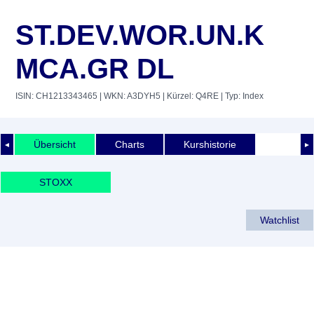
ST.DEV.WOR.UN.K
MCA.GR DL
ISIN: CH1213343465
| WKN: A3DYH5
| Kürzel: Q4RE
| Typ: Index
Übersicht
Charts
Kurshistorie
◄
►
STOXX
Watchlist