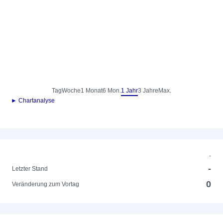
Tag
Woche
1 Monat
6 Mon.
1 Jahr
3 Jahre
Max.
► Chartanalyse
-
-
Letzter Stand
0
Veränderung zum Vortag