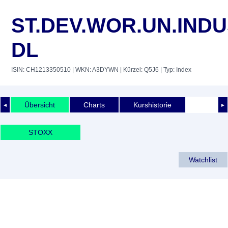
ST.DEV.WOR.UN.INDU
DL
ISIN: CH1213350510
| WKN: A3DYWN
| Kürzel: Q5J6
| Typ: Index
Übersicht
Charts
Kurshistorie
◄
►
STOXX
Watchlist