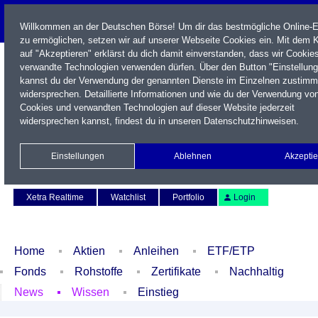
Willkommen an der Deutschen Börse! Um dir das bestmögliche Online-E
zu ermöglichen, setzen wir auf unserer Webseite Cookies ein. Mit dem K
auf "Akzeptieren" erklärst du dich damit einverstanden, dass wir Cookie
verwandte Technologien verwenden dürfen. Über den Button "Einstellun
kannst du der Verwendung der genannten Dienste im Einzelnen zustimm
widersprechen. Detaillierte Informationen und wie du der Verwendung vo
Cookies und verwandten Technologien auf dieser Website jederzeit
widersprechen kannst, findest du in unseren
Datenschutzhinweisen
.
Name / WKN / ISIN / Kürzel
Einstellungen
Ablehnen
Akzeptie
Newsletter
Kontakt
English
Xetra Realtime
Watchlist
Portfolio
Login
Home
Aktien
Anleihen
ETF/ETP
Fonds
Rohstoffe
Zertifikate
Nachhaltig
News
Wissen
Einstieg