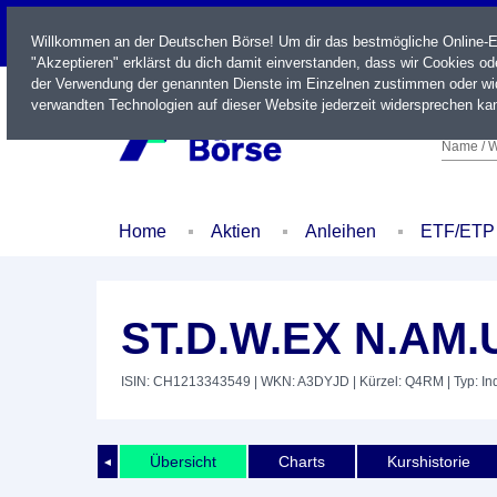
LIVE
Willkommen an der Deutschen Börse! Um dir das bestmögliche Online-Erl
"Akzeptieren" erklärst du dich damit einverstanden, dass wir Cookies o
der Verwendung der genannten Dienste im Einzelnen zustimmen oder wid
verwandten Technologien auf dieser Website jederzeit widersprechen kan
Name / W
Home
Aktien
Anleihen
ETF/ETP
ST.D.W.EX N.AM.
ISIN: CH1213343549
| WKN: A3DYJD
| Kürzel: Q4RM
| Typ: In
Übersicht
Charts
Kurshistorie
◄