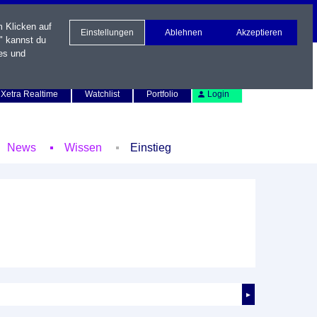
m Klicken auf
Einstellungen
Ablehnen
Akzeptieren
" kannst du
es und
Newsletter
Kontakt
English
Xetra Realtime
Watchlist
Portfolio
Login
News
Wissen
Einstieg
►