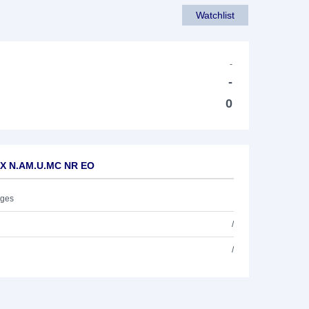
Watchlist
-
-
0
EX N.AM.U.MC NR EO
ages
/
/