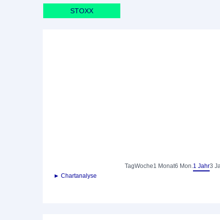
STOXX
Tag
Woche
1 Monat
6 Mon.
1 Jahr
3 J
► Chartanalyse