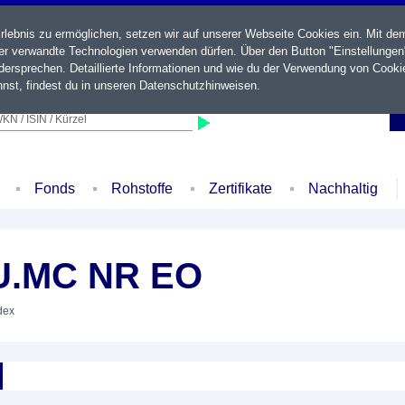
ebnis zu ermöglichen, setzen wir auf unserer Webseite Cookies ein. Mit de
der verwandte Technologien verwenden dürfen. Über den Button "Einstellungen
ersprechen. Detaillierte Informationen und wie du der Verwendung von Cooki
nst, findest du in unseren
Datenschutzhinweisen
.
KN / ISIN / Kürzel
Fonds
Rohstoffe
Zertifikate
Nachhaltig
U.MC NR EO
dex