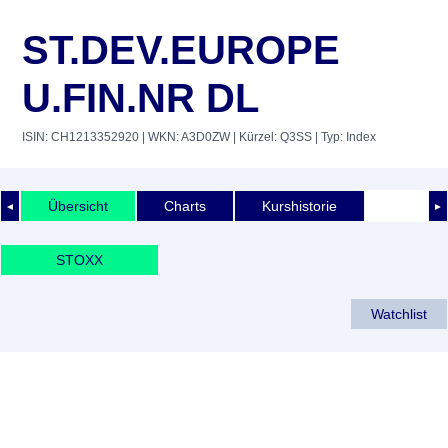
ST.DEV.EUROPE
U.FIN.NR DL
ISIN: CH1213352920
| WKN: A3D0ZW
| Kürzel: Q3SS
| Typ: Index
Übersicht
Charts
Kurshistorie
◄
►
STOXX
Watchlist