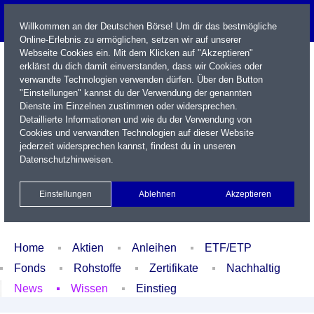
Willkommen an der Deutschen Börse! Um dir das bestmögliche
Online-Erlebnis zu ermöglichen, setzen wir auf unserer
Webseite Cookies ein. Mit dem Klicken auf "Akzeptieren"
erklärst du dich damit einverstanden, dass wir Cookies oder
verwandte Technologien verwenden dürfen. Über den Button
"Einstellungen" kannst du der Verwendung der genannten
Dienste im Einzelnen zustimmen oder widersprechen.
Detaillierte Informationen und wie du der Verwendung von
Cookies und verwandten Technologien auf dieser Website
Name / WKN / ISIN / Kürzel
jederzeit widersprechen kannst, findest du in unseren
Datenschutzhinweisen
.
Newsletter
Kontakt
English
Einstellungen
Ablehnen
Akzeptieren
Xetra Realtime
Watchlist
Portfolio
Login
Home
Aktien
Anleihen
ETF/ETP
Fonds
Rohstoffe
Zertifikate
Nachhaltig
News
Wissen
Einstieg