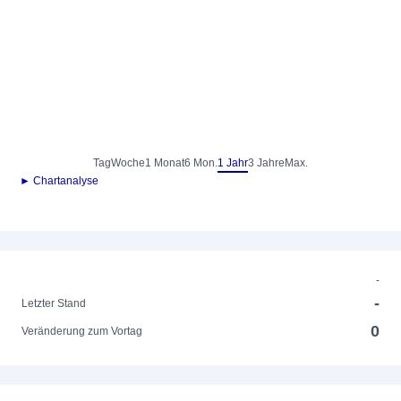
Tag
Woche
1 Monat
6 Mon.
1 Jahr
3 Jahre
Max.
► Chartanalyse
-
-
Letzter Stand
0
Veränderung zum Vortag