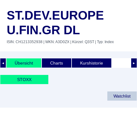
ST.DEV.EUROPE
U.FIN.GR DL
ISIN: CH1213352938
| WKN: A3D0ZX
| Kürzel: Q3ST
| Typ: Index
Übersicht
Charts
Kurshistorie
◄
►
STOXX
Watchlist