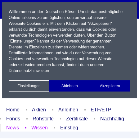
Willkommen an der Deutschen Börse! Um dir das bestmögliche
Online-Erlebnis zu ermöglichen, setzen wir auf unserer
Webseite Cookies ein. Mit dem Klicken auf "Akzeptieren"
erklärst du dich damit einverstanden, dass wir Cookies oder
verwandte Technologien verwenden dürfen. Über den Button
"Einstellungen" kannst du der Verwendung der genannten
Dienste im Einzelnen zustimmen oder widersprechen.
Detaillierte Informationen und wie du der Verwendung von
Cookies und verwandten Technologien auf dieser Website
Name / WKN / ISIN / Kürzel
jederzeit widersprechen kannst, findest du in unseren
Datenschutzhinweisen
.
Newsletter
Kontakt
English
Einstellungen
Ablehnen
Akzeptieren
Xetra Realtime
Watchlist
Portfolio
Login
Home
Aktien
Anleihen
ETF/ETP
Fonds
Rohstoffe
Zertifikate
Nachhaltig
News
Wissen
Einstieg