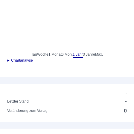
Tag
Woche
1 Monat
6 Mon.
1 Jahr
3 Jahre
Max.
► Chartanalyse
-
-
Letzter Stand
0
Veränderung zum Vortag