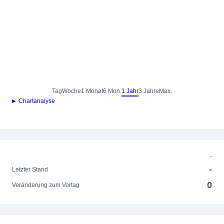
Tag
Woche
1 Monat
6 Mon.
1 Jahr
3 Jahre
Max.
► Chartanalyse
-
-
Letzter Stand
0
Veränderung zum Vortag