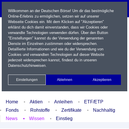
Willkommen an der Deutschen Börse! Um dir das bestmögliche
Online-Erlebnis zu ermöglichen, setzen wir auf unserer
Webseite Cookies ein. Mit dem Klicken auf "Akzeptieren"
erklärst du dich damit einverstanden, dass wir Cookies oder
verwandte Technologien verwenden dürfen. Über den Button
"Einstellungen" kannst du der Verwendung der genannten
Dienste im Einzelnen zustimmen oder widersprechen.
Detaillierte Informationen und wie du der Verwendung von
Cookies und verwandten Technologien auf dieser Website
Name / WKN / ISIN / Kürzel
jederzeit widersprechen kannst, findest du in unseren
Datenschutzhinweisen
.
Newsletter
Kontakt
English
Einstellungen
Ablehnen
Akzeptieren
Xetra Realtime
Watchlist
Portfolio
Login
Home
Aktien
Anleihen
ETF/ETP
Fonds
Rohstoffe
Zertifikate
Nachhaltig
News
Wissen
Einstieg