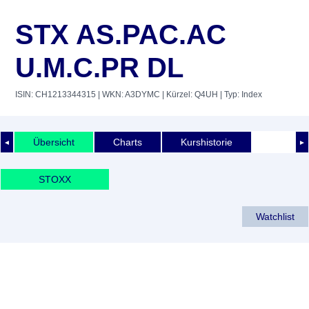
STX AS.PAC.AC
U.M.C.PR DL
ISIN: CH1213344315
| WKN: A3DYMC
| Kürzel: Q4UH
| Typ: Index
Übersicht
Charts
Kurshistorie
◄
►
STOXX
Watchlist