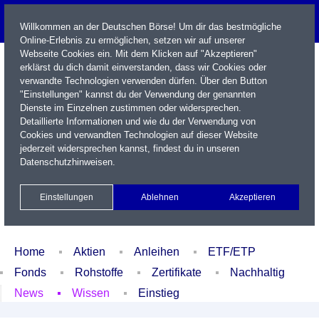
Willkommen an der Deutschen Börse! Um dir das bestmögliche
Online-Erlebnis zu ermöglichen, setzen wir auf unserer
Webseite Cookies ein. Mit dem Klicken auf "Akzeptieren"
erklärst du dich damit einverstanden, dass wir Cookies oder
verwandte Technologien verwenden dürfen. Über den Button
"Einstellungen" kannst du der Verwendung der genannten
Dienste im Einzelnen zustimmen oder widersprechen.
Detaillierte Informationen und wie du der Verwendung von
Cookies und verwandten Technologien auf dieser Website
Name / WKN / ISIN / Kürzel
jederzeit widersprechen kannst, findest du in unseren
Datenschutzhinweisen
.
Newsletter
Kontakt
English
Einstellungen
Ablehnen
Akzeptieren
Xetra Realtime
Watchlist
Portfolio
Login
Home
Aktien
Anleihen
ETF/ETP
Fonds
Rohstoffe
Zertifikate
Nachhaltig
News
Wissen
Einstieg