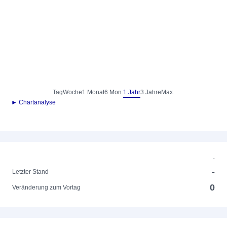
Tag
Woche
1 Monat
6 Mon.
1 Jahr
3 Jahre
Max.
► Chartanalyse
-
-
Letzter Stand
0
Veränderung zum Vortag