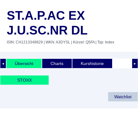
ST.A.P.AC EX
J.U.SC.NR DL
ISIN: CH1213348829
| WKN: A3DYSL
| Kürzel: Q5FA
| Typ: Index
Übersicht
Charts
Kurshistorie
◄
►
STOXX
Watchlist