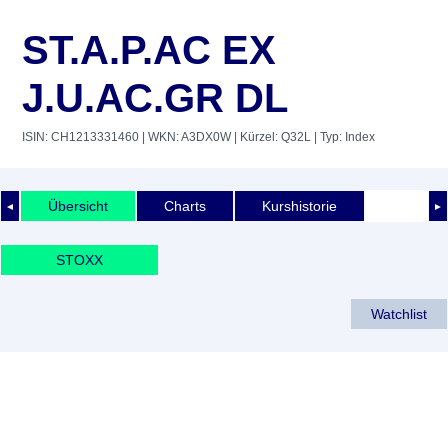
ST.A.P.AC EX
J.U.AC.GR DL
ISIN: CH1213331460
| WKN: A3DX0W
| Kürzel: Q32L
| Typ: Index
Übersicht
Charts
Kurshistorie
◄
►
STOXX
Watchlist