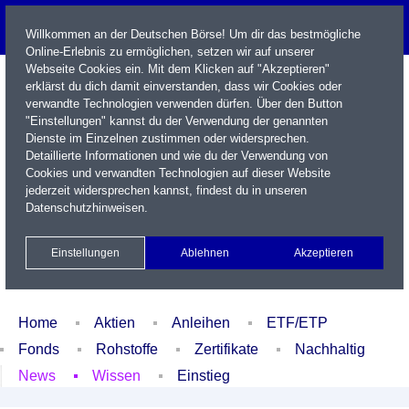
Willkommen an der Deutschen Börse! Um dir das bestmögliche
Online-Erlebnis zu ermöglichen, setzen wir auf unserer
Webseite Cookies ein. Mit dem Klicken auf "Akzeptieren"
erklärst du dich damit einverstanden, dass wir Cookies oder
verwandte Technologien verwenden dürfen. Über den Button
"Einstellungen" kannst du der Verwendung der genannten
Dienste im Einzelnen zustimmen oder widersprechen.
Detaillierte Informationen und wie du der Verwendung von
Cookies und verwandten Technologien auf dieser Website
Name / WKN / ISIN / Kürzel
jederzeit widersprechen kannst, findest du in unseren
Datenschutzhinweisen
.
Newsletter
Kontakt
English
Einstellungen
Ablehnen
Akzeptieren
Xetra Realtime
Watchlist
Portfolio
Login
Home
Aktien
Anleihen
ETF/ETP
Fonds
Rohstoffe
Zertifikate
Nachhaltig
News
Wissen
Einstieg