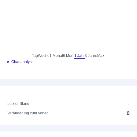
Tag
Woche
1 Monat
6 Mon.
1 Jahr
3 Jahre
Max.
► Chartanalyse
-
-
Letzter Stand
0
Veränderung zum Vortag