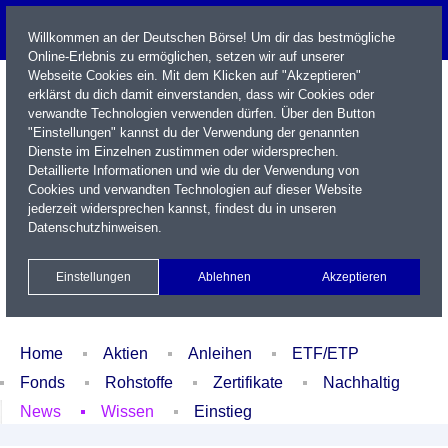
Willkommen an der Deutschen Börse! Um dir das bestmögliche
Online-Erlebnis zu ermöglichen, setzen wir auf unserer
Webseite Cookies ein. Mit dem Klicken auf "Akzeptieren"
erklärst du dich damit einverstanden, dass wir Cookies oder
verwandte Technologien verwenden dürfen. Über den Button
"Einstellungen" kannst du der Verwendung der genannten
Dienste im Einzelnen zustimmen oder widersprechen.
Detaillierte Informationen und wie du der Verwendung von
Cookies und verwandten Technologien auf dieser Website
Name / WKN / ISIN / Kürzel
jederzeit widersprechen kannst, findest du in unseren
Datenschutzhinweisen
.
Newsletter
Kontakt
English
Einstellungen
Ablehnen
Akzeptieren
Xetra Realtime
Watchlist
Portfolio
Login
Home
Aktien
Anleihen
ETF/ETP
Fonds
Rohstoffe
Zertifikate
Nachhaltig
News
Wissen
Einstieg