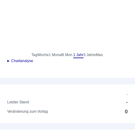
Tag
Woche
1 Monat
6 Mon.
1 Jahr
3 Jahre
Max.
► Chartanalyse
-
-
Letzter Stand
0
Veränderung zum Vortag