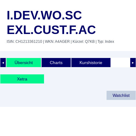
I.DEV.WO.SC
EXL.CUST.F.AC
ISIN: CH1213361210
| WKN: A4AGER
| Kürzel: Q7KB
| Typ: Index
Übersicht
Charts
Kurshistorie
◄
►
Xetra
Watchlist