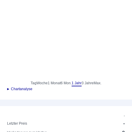
Tag
Woche
1 Monat
6 Mon.
1 Jahr
3 Jahre
Max.
► Chartanalyse
-
-
Letzter Preis