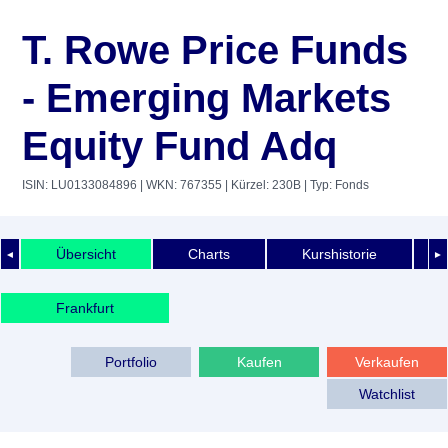
T. Rowe Price Funds
- Emerging Markets
Equity Fund Adq
ISIN: LU0133084896
| WKN: 767355
| Kürzel: 230B
| Typ: Fonds
Übersicht
Charts
Kurshistorie
◄
►
Frankfurt
Portfolio
Kaufen
Verkaufen
Watchlist