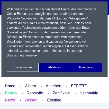
Willkommen an der Deutschen Börse! Um dir das bestmögliche
Online-Erlebnis zu ermöglichen, setzen wir auf unserer
Webseite Cookies ein. Mit dem Klicken auf "Akzeptieren"
erklärst du dich damit einverstanden, dass wir Cookies oder
verwandte Technologien verwenden dürfen. Über den Button
"Einstellungen" kannst du der Verwendung der genannten
Dienste im Einzelnen zustimmen oder widersprechen.
Detaillierte Informationen und wie du der Verwendung von
Cookies und verwandten Technologien auf dieser Website
Name / WKN / ISIN / Kürzel
jederzeit widersprechen kannst, findest du in unseren
Datenschutzhinweisen
.
Newsletter
Kontakt
English
Einstellungen
Ablehnen
Akzeptieren
Xetra Realtime
Watchlist
Portfolio
Login
Home
Aktien
Anleihen
ETF/ETP
Fonds
Rohstoffe
Zertifikate
Nachhaltig
News
Wissen
Einstieg