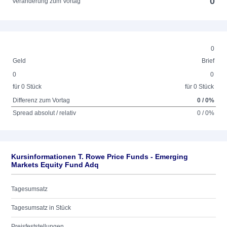
0
Veränderung zum Vortag
0
Geld
Brief
0
0
für 0 Stück
für 0 Stück
Differenz zum Vortag
0 / 0%
Spread absolut / relativ
0 / 0%
Kursinformationen T. Rowe Price Funds - Emerging
Markets Equity Fund Adq
Tagesumsatz
Tagesumsatz in Stück
Preisfeststellungen