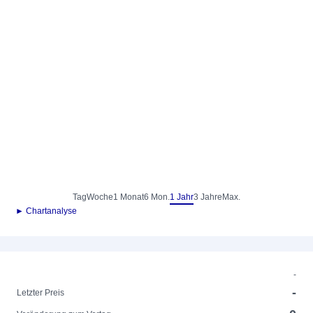
Tag
Woche
1 Monat
6 Mon.
1 Jahr
3 Jahre
Max.
► Chartanalyse
-
-
Letzter Preis