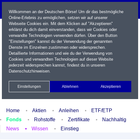
Willkommen an der Deutschen Börse! Um dir das bestmögliche
Online-Erlebnis zu ermöglichen, setzen wir auf unserer
Webseite Cookies ein. Mit dem Klicken auf "Akzeptieren"
erklärst du dich damit einverstanden, dass wir Cookies oder
verwandte Technologien verwenden dürfen. Über den Button
"Einstellungen" kannst du der Verwendung der genannten
Dienste im Einzelnen zustimmen oder widersprechen.
Detaillierte Informationen und wie du der Verwendung von
Cookies und verwandten Technologien auf dieser Website
Name / WKN / ISIN / Kürzel
jederzeit widersprechen kannst, findest du in unseren
Datenschutzhinweisen
.
Newsletter
Kontakt
English
Einstellungen
Ablehnen
Akzeptieren
Xetra Realtime
Watchlist
Portfolio
Login
Home
Aktien
Anleihen
ETF/ETP
Fonds
Rohstoffe
Zertifikate
Nachhaltig
News
Wissen
Einstieg