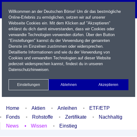
Willkommen an der Deutschen Börse! Um dir das bestmögliche
Online-Erlebnis zu ermöglichen, setzen wir auf unserer
Webseite Cookies ein. Mit dem Klicken auf "Akzeptieren"
erklärst du dich damit einverstanden, dass wir Cookies oder
verwandte Technologien verwenden dürfen. Über den Button
"Einstellungen" kannst du der Verwendung der genannten
Dienste im Einzelnen zustimmen oder widersprechen.
Detaillierte Informationen und wie du der Verwendung von
Cookies und verwandten Technologien auf dieser Website
Name / WKN / ISIN / Kürzel
jederzeit widersprechen kannst, findest du in unseren
Datenschutzhinweisen
.
Newsletter
Kontakt
English
Einstellungen
Ablehnen
Akzeptieren
Xetra Realtime
Watchlist
Portfolio
Login
Home
Aktien
Anleihen
ETF/ETP
Fonds
Rohstoffe
Zertifikate
Nachhaltig
News
Wissen
Einstieg