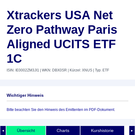
Xtrackers USA Net
Zero Pathway Paris
Aligned UCITS ETF
1C
ISIN: IE0002ZM3JI1
| WKN: DBX0SR
| Kürzel: XNUS
| Typ: ETF
Wichtiger Hinweis
Bitte beachten Sie den Hinweis des Emittenten im PDF-Dokument.
Übersicht
Charts
Kurshistorie
◄
►